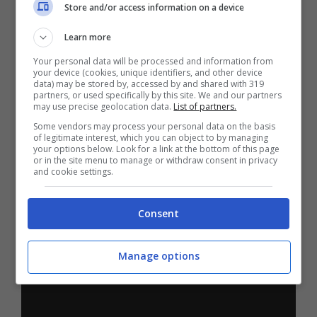
Lambo. Il suo nome è Alex Choi. Ha preso una
Store and/or access information on a device
Lamborghini Huracan e l’ha ricoperta da
Learn more
30.000 LED, definendola “l’auto che più
Your personal data will be processed and information from
distrae al mondo”. Non c’è che dire, il lavoro è
your device (cookies, unique identifiers, and other device
data) may be stored by, accessed by and shared with 319
stato fatto bene perché, cambiando colore, la
partners, or used specifically by this site. We and our partners
may use precise geolocation data.
List of partners.
vettura appare un albero di Natale nella
Some vendors may process your personal data on the basis
notte.
La vettura italiana raggiunge i 300
of legitimate interest, which you can object to by managing
your options below. Look for a link at the bottom of this page
km/h in 27,6 secondi e percorre il quarto di
or in the site menu to manage or withdraw consent in privacy
and cookie settings.
miglio in 10,4 secondi a 217 km/h.
Consent
Manage options