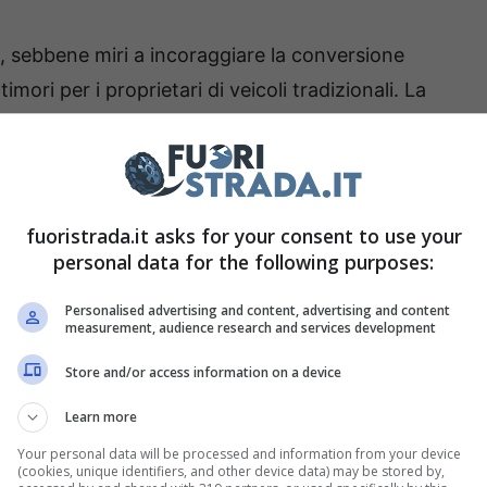
a, sebbene miri a incoraggiare la conversione
imori per i proprietari di veicoli tradizionali. La
patto finanziario che questa riforma potrebbe
a di una svalutazione accelerata delle vetture
nomiche considerevoli per molti proprietari.
fuoristrada.it asks for your consent to use your
va, dunque, interrogativi critici sull’equità
personal data for the following purposes:
a. Mentre è essenziale promuovere una mobilità
Personalised advertising and content, advertising and content
arantire un approccio graduale e giusto per i
measurement, audience research and services development
 finanziari negativi e agevolando la transizione
Store and/or access information on a device
Learn more
Your personal data will be processed and information from your device
sotto la lente
(cookies, unique identifiers, and other device data) may be stored by,