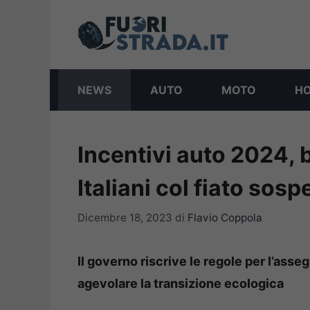
Vai
al
contenuto
NEWS
AUTO
MOTO
H
Incentivi auto 2024, b
Italiani col fiato sos
Dicembre 18, 2023
di
Flavio Coppola
Il governo riscrive le regole per l’ass
agevolare la transizione ecologica