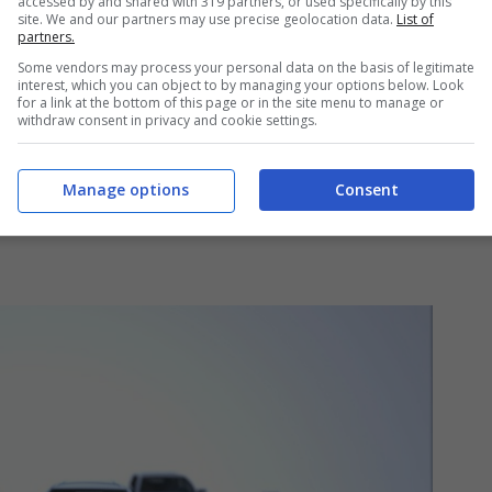
accessed by and shared with 319 partners, or used specifically by this
site. We and our partners may use precise geolocation data.
List of
partners.
Some vendors may process your personal data on the basis of legitimate
inati alle automobili ecologiche, già rinnovato
interest, which you can object to by managing your options below. Look
for a link at the bottom of this page or in the site menu to manage or
e nel 2024. Fin qui nulla di strano, visto che
withdraw consent in privacy and cookie settings.
la transizione
green
tanto sollecitata. Il
 e dai soggetti interessati alla manovra,
Manage options
Consent
nazione dei fondi in base alle categorie di