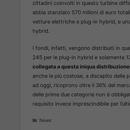
cittadini coinvolti in questo turbine diff
abbia stanziato 570 milioni di euro tota
vetture elettriche e plug-in hybrid, e una
hybrid.
I fondi, infatti, vengono distribuiti in q
245 per le plug-in hybrid e solamente 120
collegata a questa iniqua distribuzione
anche le più costose, a discapito delle 
ad oggi, ricoprono oltre il 36% del merca
delle prime due categorie non è obbligat
requisito invece imprescindibile per l’ul
Categorie
News