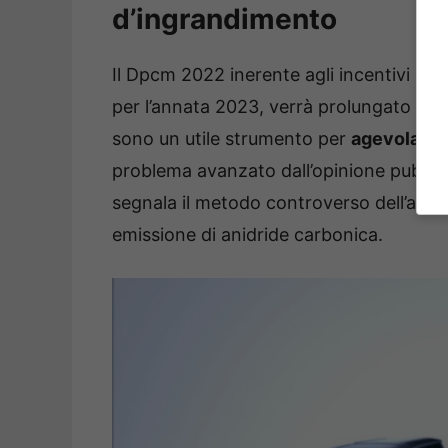
d’ingrandimento
Il Dpcm 2022 inerente agli incentivi dest
per l’annata 2023, verrà prolungato anch
sono un utile strumento per
agevolare 
problema avanzato dall’opinione pubblica
segnala il metodo controverso dell’asseg
emissione di anidride carbonica.