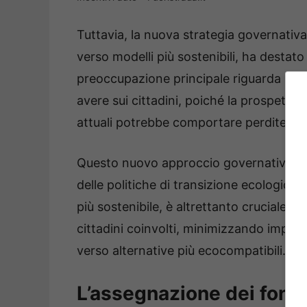
Tuttavia, la nuova strategia governativ
verso modelli più sostenibili, ha destato t
preoccupazione principale riguarda l’im
avere sui cittadini, poiché la prospettiv
attuali potrebbe comportare perdite eco
Questo nuovo approccio governativo solle
delle politiche di transizione ecologic
più sostenibile, è altrettanto cruciale g
cittadini coinvolti, minimizzando impatti
verso alternative più ecocompatibili.
L’assegnazione dei fondi 