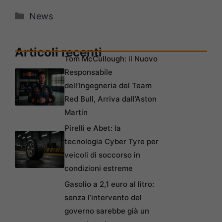
Categorie
News
Articoli recenti
Tom McCullough: il Nuovo
Responsabile
dell’Ingegneria del Team
Red Bull, Arriva dall’Aston
Martin
Pirelli e Abet: la
tecnologia Cyber Tyre per
veicoli di soccorso in
condizioni estreme
Gasolio a 2,1 euro al litro:
senza l’intervento del
governo sarebbe già un