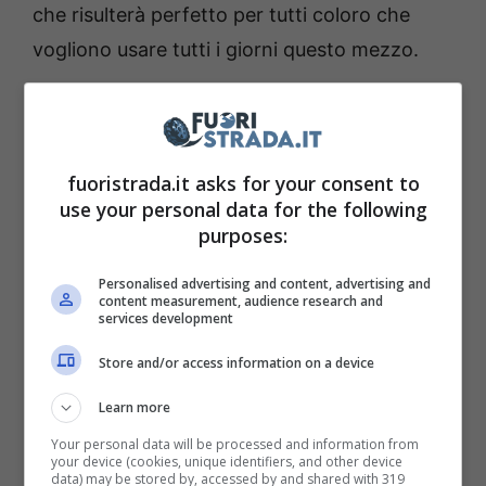
che risulterà perfetto per tutti coloro che
vogliono usare tutti i giorni questo mezzo.
Husqvarna Skutta: il
monopattino elettrico da
fuoristrada.it asks for your consent to
sogno
use your personal data for the following
purposes:
La
Husqvarna ha spesso fatto parlare di sé
Personalised advertising and content, advertising and
per un’ampia gamma di motociclette, molte di
content measurement, audience research and
services development
queste da cross, ma ora ha deciso di virare
Store and/or access information on a device
verso una produzione sempre più massiccia
di monopattini. Uno di questo è lo
Skutta,
un
Learn more
modello che presenta uno stile straordinario e
Your personal data will be processed and information from
your device (cookies, unique identifiers, and other device
che risulta molto facile da utilizzare e con
data) may be stored by, accessed by and shared with 319