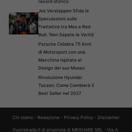
record storico
Jos Verstappen Sfida le
Speculazioni sulle
Trattative tra Max e Red
Bull: ‘Non Sapete la Verità’
Porsche Celebra 75 Anni
di Motorsport con una
Macchina Ispirata al
Design del suo Museo
Rivoluzione Hyundai
Tucson: Come Cambierà il
Best Seller nel 2027
Chi siamo
-
Redazione
-
Privacy Policy
-
Disclaimer
Fuoristrada.it di proprietà di MRSHARE SRL - Via A.