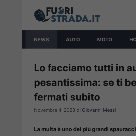
Vai
al
contenuto
NEWS
AUTO
MOTO
H
Lo facciamo tutti in a
pesantissima: se ti be
fermati subito
Novembre 4, 2023
di
Giovanni Messi
La multa è uno dei più grandi spauracchi