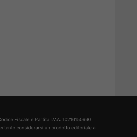
odice Fiscale e Partita I.V.A. 10216150960
ertanto considerarsi un prodotto editoriale ai