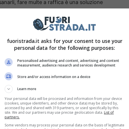
isanarli, fare multe a raffica è una soluzione
tomobilisti, stanchi di queste vere e proprie
ato a farsi sentire.
Padova,
dove un autovelox è stato fatto saltare
fuoristrada.it asks for your consent to use your
igliaia di euro di incasso al comune. Rispettare i
personal data for the following purposes:
a, nostra e di chi percorre le stesse strade, è
Personalised advertising and content, advertising and content
e certe sanzioni sono spesso assurde, e
measurement, audience research and services development
dei multati. Nelle prossime righe, vi porteremo a
Store and/or access information on a device
ssuno sa, ma che vi porterà ad essere molto più
Learn more
ttura. Ecco cosa è vietato dal Codice della
Your personal data will be processed and information from your device
(cookies, unique identifiers, and other device data) may be stored by,
accessed by and shared with 319 partners, or used specifically by this
site. We and our partners may use precise geolocation data.
List of
partners.
amo tutti un grave rischio
Some vendors may process your personal data on the basis of legitimate