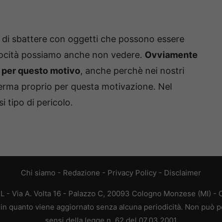
hio di sbattere con oggetti che possono essere
elocità possiamo anche non vedere.
Ovviamente
ta per questo motivo
, anche perchè nei nostri
ferma proprio per questa motivazione. Nel
i tipo di pericolo.
Chi siamo
-
Redazione
-
Privacy Policy
-
Disclaimer
L - Via A. Volta 16 - Palazzo C, 20093 Cologno Monzese (MI) - C
a, in quanto viene aggiornato senza alcuna periodicità. Non può p
sensi della legge n. 62 del 07.03.2001