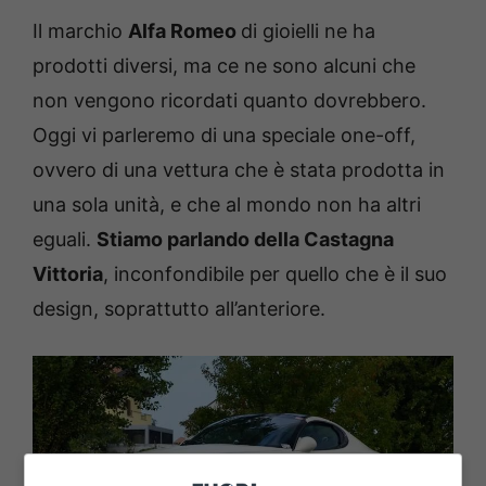
Il marchio
Alfa Romeo
di gioielli ne ha
prodotti diversi, ma ce ne sono alcuni che
non vengono ricordati quanto dovrebbero.
Oggi vi parleremo di una speciale one-off,
ovvero di una vettura che è stata prodotta in
una sola unità, e che al mondo non ha altri
eguali.
Stiamo parlando della Castagna
Vittoria
, inconfondibile per quello che è il suo
design, soprattutto all’anteriore.