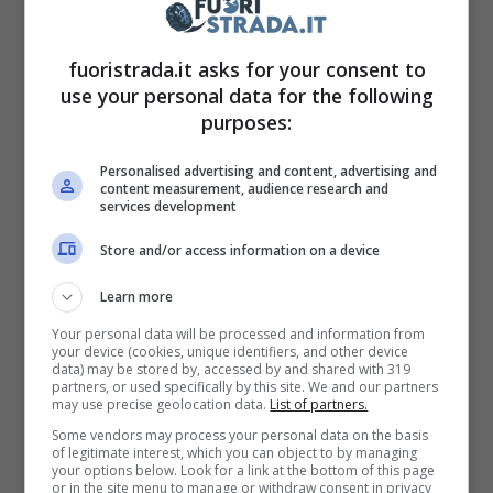
fuoristrada.it asks for your consent to
use your personal data for the following
purposes:
Alfa Romeo Castagna in mostra (Car & Classic) –
Fuoristrada.it
Personalised advertising and content, advertising and
content measurement, audience research and
services development
La sua base fu l’Alfa 75, non uno dei modelli di
maggior successo del marchio del Biscione,
Store and/or access information on a device
ma ha comunque dato origine
ad un qualcosa
Learn more
di molto interessante
. La 75 venne al mondo
Your personal data will be processed and information from
your device (cookies, unique identifiers, and other device
nel 1985, per cui non è chiamata così per
data) may be stored by, accessed by and shared with 319
partners, or used specifically by this site. We and our partners
onorare l’anno della sua nascita. La sua
may use precise geolocation data.
List of partners.
produzione terminò nel 1992, e non lasciò il
Some vendors may process your personal data on the basis
of legitimate interest, which you can object to by managing
segno in modo particolare,
cosa che invece
your options below. Look for a link at the bottom of this page
or in the site menu to manage or withdraw consent in privacy