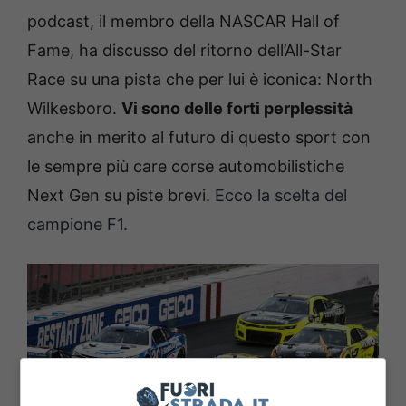
podcast, il membro della NASCAR Hall of
Fame, ha discusso del ritorno dell’All-Star
Race su una pista che per lui è iconica: North
Wilkesboro.
Vi sono delle forti perplessità
anche in merito al futuro di questo sport con
le sempre più care corse automobilistiche
Next Gen su piste brevi.
Ecco la scelta del
campione F1.