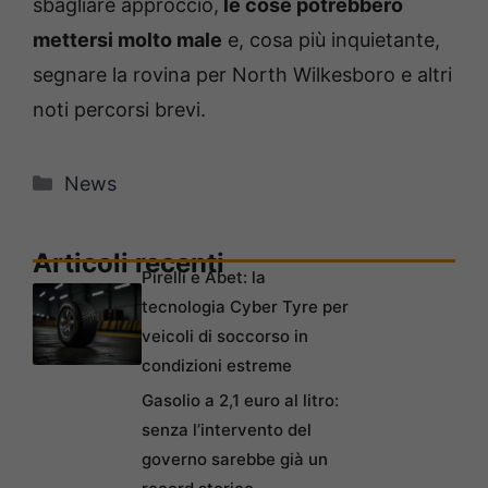
sbagliare approccio,
le cose potrebbero
mettersi molto male
e, cosa più inquietante,
segnare la rovina per North Wilkesboro e altri
noti percorsi brevi.
Categorie
News
Articoli recenti
Pirelli e Abet: la
tecnologia Cyber Tyre per
veicoli di soccorso in
condizioni estreme
Gasolio a 2,1 euro al litro:
senza l’intervento del
governo sarebbe già un