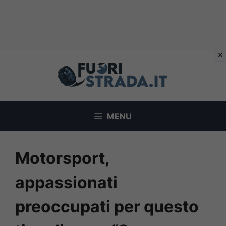
Vai
al
contenuto
MENU
Motorsport,
appassionati
preoccupati per questo