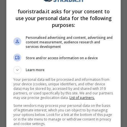
fuoristrada.it asks for your consent to
use your personal data for the following
purposes:
Nascar (Ansa) fuoristrada.it
Personalised advertising and content, advertising and
content measurement, audience research and
services development
Quando la NASCAR Cup Series è tornata a
Store and/or access information on a device
gareggiare sullo short track di 0,625 miglia
per la prima volta dal 1996. Le gare di Coppa
Learn more
torneranno ancora una volta sulla pista
Your personal data will be processed and information from
your device (cookies, unique identifiers, and other device
storica, Junior, ma perché vi saranno ancora
data) may be stored by, accessed by and shared with 319
partners, or used specifically by this site. We and our partners
problemi. “
Quindi spero che NASCAR e
may use precise geolocation data.
List of partners.
Goodyear sappiano cosa hanno valutato. So
Some vendors may process your personal data on the basis
of legitimate interest, which you can object to by managing
che sanno perché l’hanno visto –
ha
your options below. Look for a link at the bottom of this page
or in the site menu to manage or withdraw consent in privacy
affermato Earnhardt – S
pero solo che in
and cookie settings.