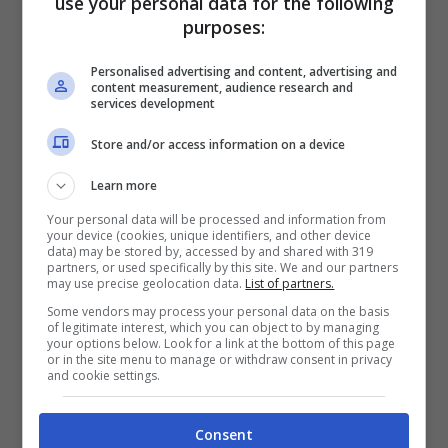
use your personal data for the following
purposes:
Personalised advertising and content, advertising and
content measurement, audience research and
services development
Store and/or access information on a device
Learn more
Oscar Piastri in azione a Suzuka (ANSA) – Fuoristrada.it
Your personal data will be processed and information from
your device (cookies, unique identifiers, and other device
data) may be stored by, accessed by and shared with 319
partners, or used specifically by this site. We and our partners
Piastri si è portato a casa un sensazionale
may use precise geolocation data.
List of partners.
terzo posto a Suzuka, che equivale al primo
Some vendors may process your personal data on the basis
of legitimate interest, which you can object to by managing
podio in carriera.
Questo risultato gli era
your options below. Look for a link at the bottom of this page
or in the site menu to manage or withdraw consent in privacy
sfuggito a Silverstone in estate
, quando la
and cookie settings.
sfortunata Safety Car entrata nel finale lo
aveva
costretto a cedere il passo
a
Lewis
Consent