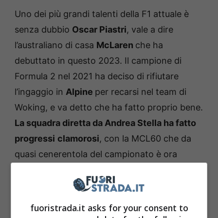
Uno dei più grandi talenti della F1 attuale è
senza dubbio
Oscar Piastri
, vale a dire
l’australiano di casa
McLaren
che ha
debuttato in questo 2023. Il campione di
Formula 2 nel 2021 ha deciso di rifiutare
l’ingaggio in
Alpine
per recarsi nel team di
Woking, e va detto che ha fatto proprio bene.
La squadra diretta da Andrea Stella ha fatto
progressi
clamorosi
, con la MCL60 che da
quasi cenerentola del campionato è ora
seconda forza.
fuoristrada.it asks for your consent to