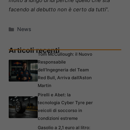
molto a lungo di lui perché quello che sta
facendo al debutto non è certo da tutti
“.
Categorie
News
Articoli recenti
Tom McCullough: il Nuovo
Responsabile
dell’Ingegneria del Team
Red Bull, Arriva dall’Aston
Martin
Pirelli e Abet: la
tecnologia Cyber Tyre per
veicoli di soccorso in
condizioni estreme
Gasolio a 2,1 euro al litro: