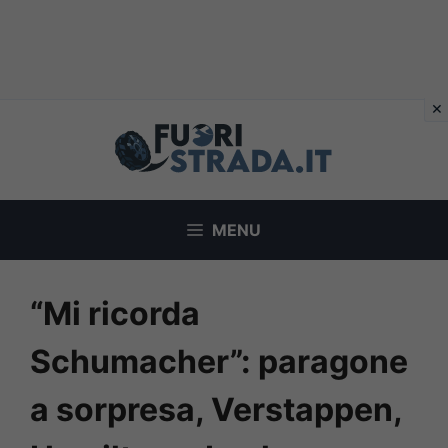
Vai
al
contenuto
MENU
“Mi ricorda
Schumacher”: paragone
a sorpresa, Verstappen,