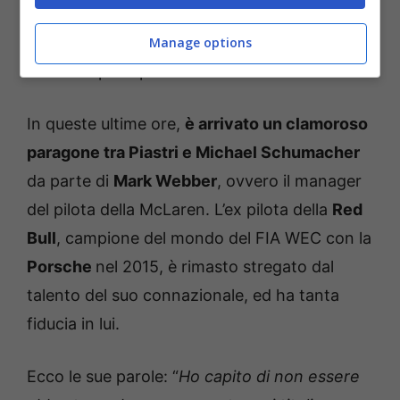
Hamilton
. Tuttavia, in Giappone il podio non è
mai stato messo in dubbio, ed è arrivato su
Manage options
una delle piste più difficili del mondiale.
In queste ultime ore,
è arrivato un clamoroso
paragone tra Piastri e Michael Schumacher
da parte di
Mark Webber
, ovvero il manager
del pilota della McLaren. L’ex pilota della
Red
Bull
, campione del mondo del FIA WEC con la
Porsche
nel 2015, è rimasto stregato dal
talento del suo connazionale, ed ha tanta
fiducia in lui.
Ecco le sue parole: “
Ho capito di non essere