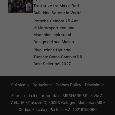
Trattative tra Max e Red
Bull: ‘Non Sapete la Verità’
Porsche Celebra 75 Anni
di Motorsport con una
Macchina Ispirata al
Design del suo Museo
Rivoluzione Hyundai
Tucson: Come Cambierà il
Best Seller nel 2027
Chi siamo
-
Redazione
-
Privacy Policy
-
Disclaimer
Fuoristrada.it di proprietà di MRSHARE SRL - Via A.
Volta 16 - Palazzo C, 20093 Cologno Monzese (MI) -
Codice Fiscale e Partita I.V.A. 10216150960