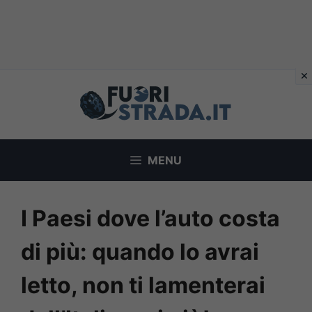
Vai
al
contenuto
MENU
I Paesi dove l’auto costa
di più: quando lo avrai
letto, non ti lamenterai