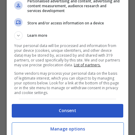
Personalised advertising and content, advertising and
Fuoristrada.it
content measurement, audience research and
services development
Tra i primi Paesi al mondo dove l’auto costa
Store and/or access information on a device
di più figura certamente la Finlandia
. Nel
Learn more
Paese scandinavo, infatti, avere
Your personal data will be processed and information from
un’automobile vuol dire permettersi un lusso.
your device (cookies, unique identifiers, and other device
data) may be stored by, accessed by and shared with 319
Il motivo? In Finlandia troviamo il quinto
partners, or used specifically by this site. We and our partners
may use precise geolocation data.
List of partners.
costo assicurativo più alto al mondo. Il prezzo
Some vendors may process your personal data on the basis
in media è di 720 dollari l’anno. Ma non solo,
of legitimate interest, which you can object to by managing
your options below. Look for a link at the bottom of this page
perché la Finlandia è anche il quarto Paese al
or in the site menu to manage or withdraw consent in privacy
and cookie settings.
mondo per il costo delle tasse e per spese di
registrazione. In questo caso la media è di
Consent
351 dollari. Alti anche i costi di manutenzione:
in media se e vanno 2.143 dollari l’anno.
Manage options