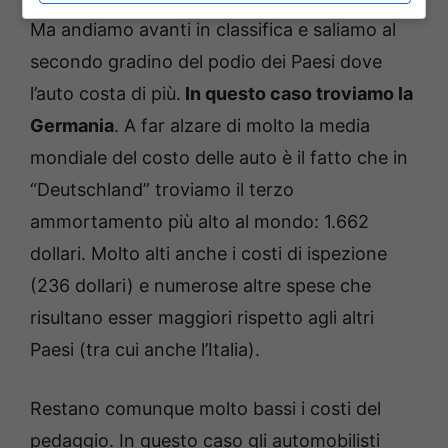
Ma andiamo avanti in classifica e saliamo al
secondo gradino del podio dei Paesi dove
l’auto costa di più.
In questo caso troviamo la
Germania
. A far alzare di molto la media
mondiale del costo delle auto è il fatto che in
“Deutschland” troviamo il terzo
ammortamento più alto al mondo: 1.662
dollari. Molto alti anche i costi di ispezione
(236 dollari) e numerose altre spese che
risultano esser maggiori rispetto agli altri
Paesi (tra cui anche l’Italia).
Restano comunque molto bassi i costi del
pedaggio. In questo caso gli automobilisti