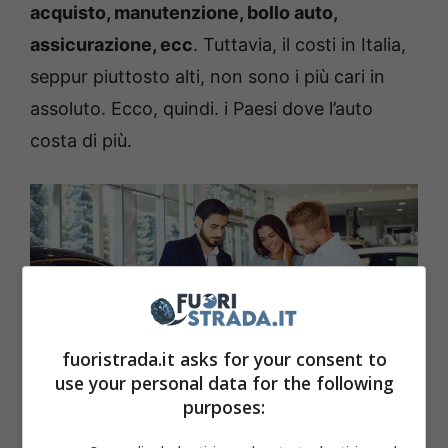
acquisto, manutenzione, bollo auto,
assicurazione, ecc
. Tuttavia, il costi in Italia,
seppur piuttosto alti, non sono i più cari in
assoluto. Ecco, quindi. i Paesi dove l’auto
costa di più.
fuoristrada.it asks for your consent to
use your personal data for the following
purposes:
Ecco quai sono i costi in questi tre Paesi (Canva) –