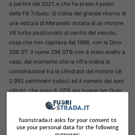
a partire dal 2021, e che ha preso il posto
della F8 Tributo. Si tratta del grande ritorno di
una vettura di Maranello dotata di un motore
V6 turbo posizionato al centro del veicolo,
cosa che non capitava dal 1968, con la Dino
206 GT. Il nome 296 GTB non è stato scelto a
caso, dal momento che la cifra indica la
combinazione tra la cilindrata del motore (di
2.992 centimetri cubici) ed il numero dei suoi
cilindri, che sono 6. GTB sta invece per Gran
Turismo Berlinetta, come già accaduto per la
488 di qualche anno prima.
fuoristrada.it asks for your consent to
use your personal data for the following
purposes: