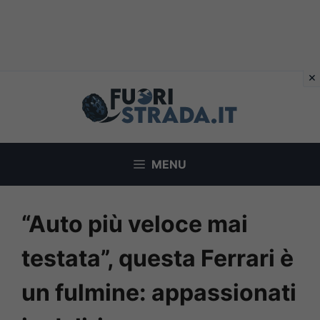
Vai
al
contenuto
MENU
“Auto più veloce mai
testata”, questa Ferrari è
un fulmine: appassionati