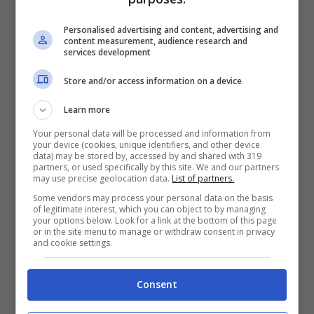
Personalised advertising and content, advertising and
content measurement, audience research and
services development
Ferrari 296 GTB alla presentazione (Ferrari) – Fuoristrada.it
Store and/or access information on a device
Il motore che monta è un F163, che è al
Learn more
debutto assoluto, ed è un V6 biturbo da 3,0
Your personal data will be processed and information from
your device (cookies, unique identifiers, and other device
litri, che è stato accoppiato anche ad un
data) may be stored by, accessed by and shared with 319
partners, or used specifically by this site. We and our partners
motore termico, che sprigiona ben 167
may use precise geolocation data.
List of partners.
cavalli. Uniti ai 663 del motore termico,
la
Some vendors may process your personal data on the basis
of legitimate interest, which you can object to by managing
296 GTB arriva a sprigionare la potenza
your options below. Look for a link at the bottom of this page
or in the site menu to manage or withdraw consent in privacy
massima di 830 cavalli
, un dato incredibile e
and cookie settings.
che le permette di toccare la top speed di
Consent
ben 330 km/h. Insomma, parliamo di
qualcosa di più di una supercar, qui siamo di