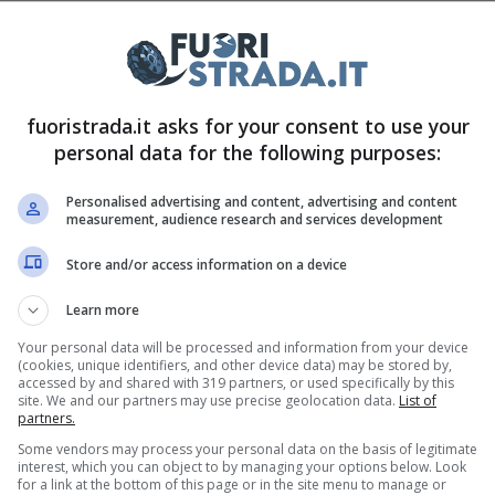
apolavoro celebrativo
n nuovo capolavoro strepitoso,
e stiamo parlando
entazione è avvenuta alla ormai consueta festa
fuoristrada.it asks for your consent to use your
personal data for the following purposes:
i tiene a Laguna Seca, in California, dove le
costruttore si ritrovano dando spettacolo in pista.
Personalised advertising and content, advertising and content
measurement, audience research and services development
Store and/or access information on a device
Learn more
Your personal data will be processed and information from your device
(cookies, unique identifiers, and other device data) may be stored by,
accessed by and shared with 319 partners, or used specifically by this
site. We and our partners may use precise geolocation data.
List of
partners.
Some vendors may process your personal data on the basis of legitimate
interest, which you can object to by managing your options below. Look
for a link at the bottom of this page or in the site menu to manage or