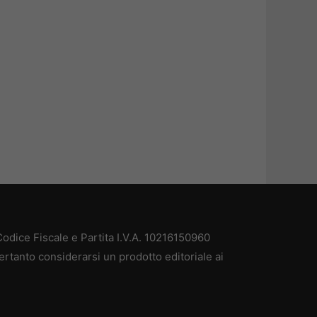
odice Fiscale e Partita I.V.A. 10216150960
ertanto considerarsi un prodotto editoriale ai