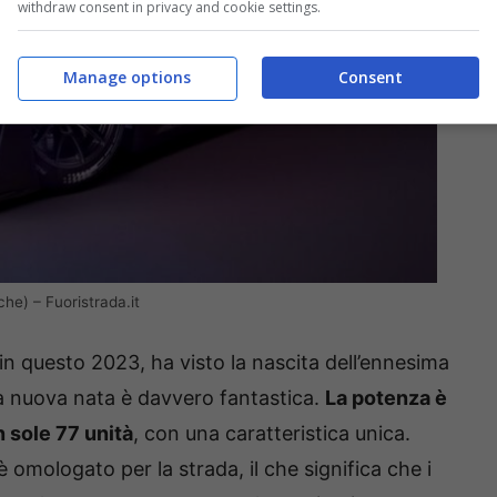
withdraw consent in privacy and cookie settings.
Manage options
Consent
e) – Fuoristrada.it
n questo 2023, ha visto la nascita dell’ennesima
la nuova nata è davvero fantastica.
La potenza è
n sole 77 unità
, con una caratteristica unica.
 omologato per la strada, il che significa che i