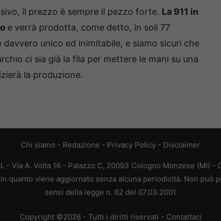
sivo, il prezzo è sempre il pezzo forte.
La 911 in
ro
e verrà prodotta, come detto, in soli 77
davvero unico ed inimitabile, e siamo sicuri che
chio ci sia già la fila per mettere le mani su una
izierà la produzione.
Chi siamo
-
Redazione
-
Privacy Policy
-
Disclaimer
L - Via A. Volta 16 - Palazzo C, 20093 Cologno Monzese (MI) - C
a, in quanto viene aggiornato senza alcuna periodicità. Non può p
sensi della legge n. 62 del 07.03.2001
Copyright ©2026 - Tutti i diritti riservati -
Contattaci