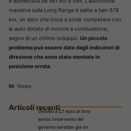
è aumentata da 561 litri a 594. L’autonomia
massima sulla Long Range è salita a ben 678
km, un dato che inizia a poter competere con
le auto dotate di motore a combustione,
segno di un ottimo sviluppo.
Un piccolo
problema può essere dato dagli indicatori di
direzione che sono state montate in
posizione errata
.
Categorie
News
Articoli recenti
Gasolio a 2,1 euro al litro:
senza l’intervento del
governo sarebbe già un