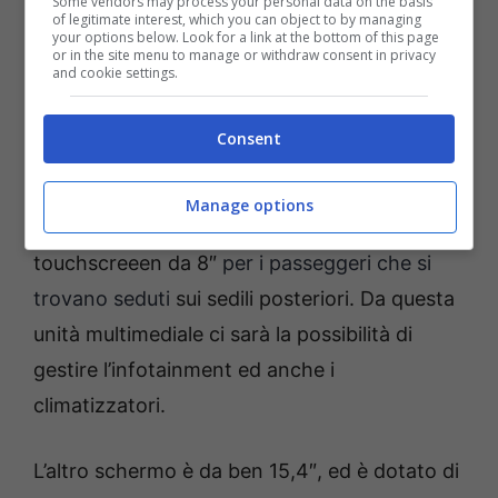
Some vendors may process your personal data on the basis
arrivando ad un totale di 4,72 metri.
of legitimate interest, which you can object to by managing
your options below. Look for a link at the bottom of this page
or in the site menu to manage or withdraw consent in privacy
and cookie settings.
Cambia parecchio invece l’abitacolo,
con lo
sterzo che ora è del tutto privo delle palette
Consent
sul piantone
, sostituite da selettori di marcia
ed indicatori di direzione. La console centrale
Manage options
è rivestita in alluminio, con il diplay
touchscreeen da 8″
per i passeggeri che si
trovano seduti
sui sedili posteriori. Da questa
unità multimediale ci sarà la possibilità di
gestire l’infotainment ed anche i
climatizzatori.
L’altro schermo è da ben 15,4″, ed è dotato di