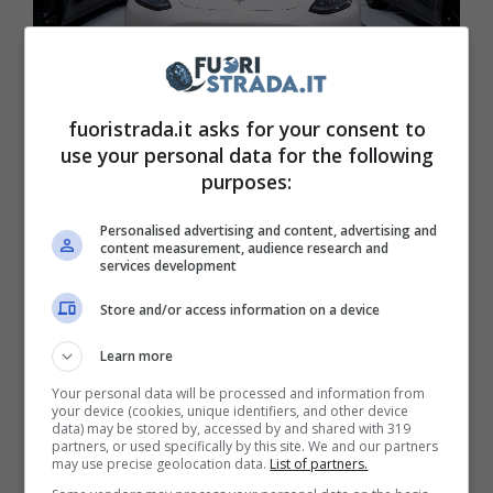
fuoristrada.it asks for your consent to
Tesla Model 3 in mostra (ANSA) – Fuoristrada.it
use your personal data for the following
purposes:
Aumenta anche il coefficiente aerodinamico,
cosa che ne migliorerà il comportamento in
Personalised advertising and content, advertising and
content measurement, audience research and
curva. Nuovi anche i gruppi ottici posteriori,
services development
denominati “C shaped”,
e le novità non
Store and/or access information on a device
finiscono qui, visto che è stato introdotto
Learn more
anche un nuovo diffusore
. Non cambiano
Your personal data will be processed and information from
molto le dimensioni, con la Model 3 che si
your device (cookies, unique identifiers, and other device
data) may be stored by, accessed by and shared with 319
conferma larga 1,88 metri ed alta 1,44,
partners, or used specifically by this site. We and our partners
may use precise geolocation data.
List of partners.
mentre è più lunga di soli 2 centimetri,