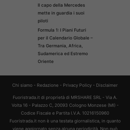
Il capo della Mercedes
mette in guardia i suoi
piloti
Formula 1: I Piani Futuri
per il Calendario Globale –
Tra Germania, Africa,
Sudamerica ed Estremo
Oriente
Chi siamo
-
Redazione
-
Privacy Policy
-
Disclaimer
Fuoristrada.it di proprietà di MRSHARE SRL - Via A.
Volta 16 - Palazzo C, 20093 Cologno Monzese (MI) -
Codice Fiscale e Partita I.V.A. 10216150960
Fuoristrada.it non è una testata giornalistica, in quanto
viene aggiornato senza alcuna periodicità. Non può