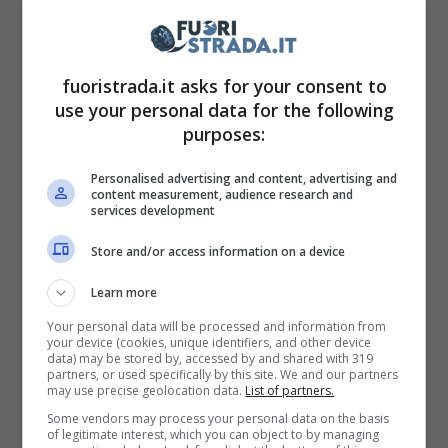
vettura in questione, leggendo le informazioni
che sono state pubblicate, è stata
immatricolata nel gennaio del 2018, ed è
fuoristrada.it asks for your consent to
use your personal data for the following
inutile sottolineare che si tratta di un modello
purposes:
usato.
Personalised advertising and content, advertising and
content measurement, audience research and
Il chilometraggio è comunque relativamente
services development
basso, visto che ha percorso 86.649 km, e vi
Store and/or access information on a device
assicuriamo che il prezzo è
davvero
Learn more
eccezionale considerando
la sua relativa
Your personal data will be processed and information from
vecchiaia. Il motore è spinto alimentato a
your device (cookies, unique identifiers, and other device
data) may be stored by, accessed by and shared with 319
gasolio, con cambio automatico e 190 cavalli
partners, or used specifically by this site. We and our partners
may use precise geolocation data.
List of partners.
di potenza massima, pari a 140 kW, dunque,
Some vendors may process your personal data on the basis
non è previsto il pagamento del superbollo. Ci
of legitimate interest, which you can object to by managing