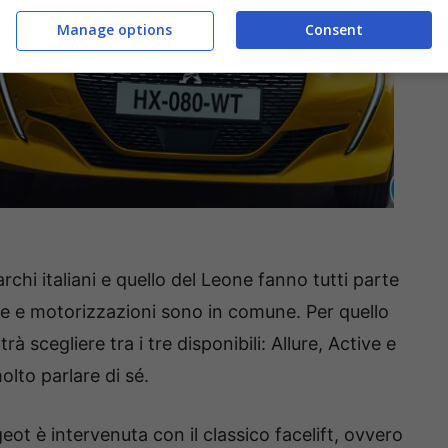
Manage options
Consent
chi italiani e quello del Leone fanno tutti parte
ie e motorizzazioni sono in comune. Per quello
trà scegliere tra i tre disponibili: Allure, Active e
lto parlare di sé.
geot è intervenuta con il classico facelift, ovvero