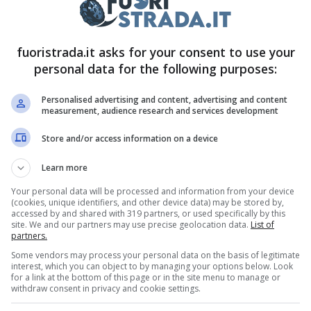
’è da sapere sulla 208
fuoristrada.it asks for your consent to use your
si allestimenti, a quattro anni di distanza dal
personal data for the following purposes:
nno una rinfrescata sul fronte del design, ma
gie. Per ciò che riguarda i motori, ci saranno
Personalised advertising and content, advertising and content
measurement, audience research and services development
 da 100 e 136 cavalli, ed anche in versione
Store and/or access information on a device
n nuovo di zecca da 156 cavalli di potenza
stessi dati della
Fiat
600e e del B-Suv dell’
Alfa
Learn more
Your personal data will be processed and information from your device
(cookies, unique identifiers, and other device data) may be stored by,
accessed by and shared with 319 partners, or used specifically by this
site. We and our partners may use precise geolocation data.
List of
partners.
Some vendors may process your personal data on the basis of legitimate
interest, which you can object to by managing your options below. Look
for a link at the bottom of this page or in the site menu to manage or
withdraw consent in privacy and cookie settings.