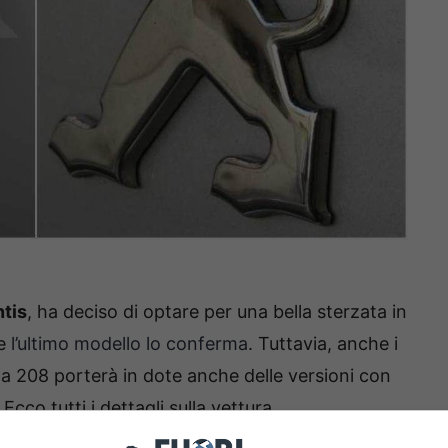
ntis
, ha deciso di optare per una bella sterzata in
e
l’ultimo modello lo conferma
. Tuttavia, anche i
 la 208 porterà in dote anche delle versioni con
co tutti i dettagli sulla vettura.