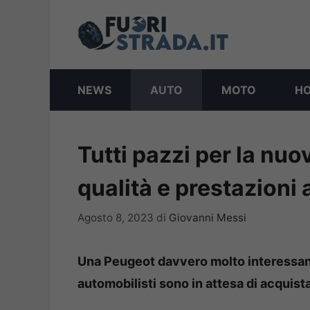
Vai
al
contenuto
NEWS
AUTO
MOTO
H
Tutti pazzi per la nuo
qualità e prestazioni a
Agosto 8, 2023
di
Giovanni Messi
Una Peugeot davvero molto interessante
automobilisti sono in attesa di acquist