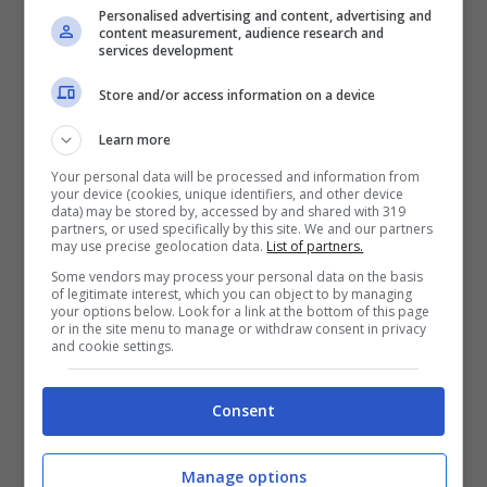
campeggio realizzato a partire dalla
Personalised advertising and content, advertising and
content measurement, audience research and
piattaforma dell’M600 su un sito che è una
services development
nostra vecchia conoscenza. Parliamo di Ali
Store and/or access information on a device
Babà un portale molto famoso per vendere
Learn more
anche automobili che spesso però sono
Your personal data will be processed and information from
palesi plagi di vetture molto più famose.
your device (cookies, unique identifiers, and other device
data) may be stored by, accessed by and shared with 319
partners, or used specifically by this site. We and our partners
may use precise geolocation data.
List of partners.
Some vendors may process your personal data on the basis
of legitimate interest, which you can object to by managing
your options below. Look for a link at the bottom of this page
or in the site menu to manage or withdraw consent in privacy
and cookie settings.
Consent
Manage options