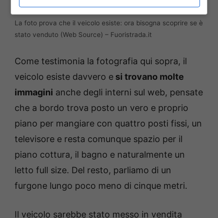
La foto prova che il veicolo esiste: ora bisogna scoprire se è
stato venduto (Web Source) – Fuoristrada.it
Come testimonia la fotografia qui sopra, il
veicolo esiste davvero e
si trovano molte
immagini
anche degli interni sul web, pensate
che a bordo trova posto un vero e proprio
piano per mangiare con quattro posti fissi, un
televisore e resta comunque spazio per il
piano cottura, il bagno e naturalmente un
letto full size. Del resto, parliamo di un
furgone lungo poco meno di cinque metri.
Il veicolo sarebbe stato messo in vendita