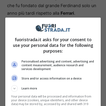
che fu fondato dal grande Ferdinand solo un
anno più tardi rispetto alla
Ferrari
.
This £10k watch celebrates 75
fuoristrada.it asks for your consent to
years of Porsche. The
use your personal data for the following
‘Chronograph 1 – 75 Years
purposes:
Edition’ is a rather expensive
Personalised advertising and content, advertising and
content measurement, audience research and
birthday present →
services development
https://t.co/SbfNP5uARy
Store and/or access information on a device
pic.twitter.com/akfkctTpiP
Learn more
Your personal data will be processed and information from
your device (cookies, unique identifiers, and other device
— Top Gear (@BBC_TopGear)
data) may be stored by, accessed by and shared with 319