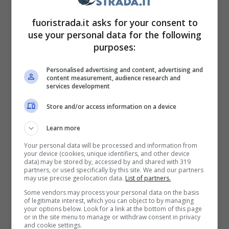
fuoristrada.it asks for your consent to
use your personal data for the following
Con il Blaster, l’auto era al sicuro…il ladro no (Youtube) –
purposes:
Fuoristrada.it
Personalised advertising and content, advertising and
Considerato l’antifurto più spietato e folle
content measurement, audience research and
services development
della storia il
Blaster
venne sperimentato nel
Store and/or access information on a device
paese africano in centinaia di esemplari: si
trattava di un lanciafiamme a combustibile
Learn more
liquido montato nella carrozzeria dell’auto
Your personal data will be processed and information from
your device (cookies, unique identifiers, and other device
capace di sparare una fiammata fino a cinque
data) may be stored by, accessed by and shared with 319
partners, or used specifically by this site. We and our partners
metri di distanza addosso ad un eventuale
may use precise geolocation data.
List of partners.
commando di ladri armati.
Some vendors may process your personal data on the basis
of legitimate interest, which you can object to by managing
your options below. Look for a link at the bottom of this page
or in the site menu to manage or withdraw consent in privacy
Il sistema sfruttava un cavillo legale nel
and cookie settings.