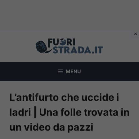
Vai
al
contenuto
MENU
L’antifurto che uccide i
ladri | Una folle trovata in
un video da pazzi