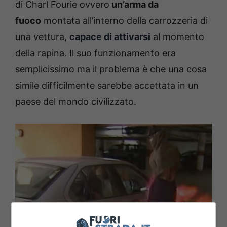
di Charl Fourie ovvero
un’arma da
fuoco
montata all’interno della carrozzeria di
una vettura,
capace di attivarsi
al momento
della rapina. Il suo funzionamento era
semplicissimo ma il problema è che una cosa
simile difficilmente sarebbe accettata in un
paese del mondo civilizzato.