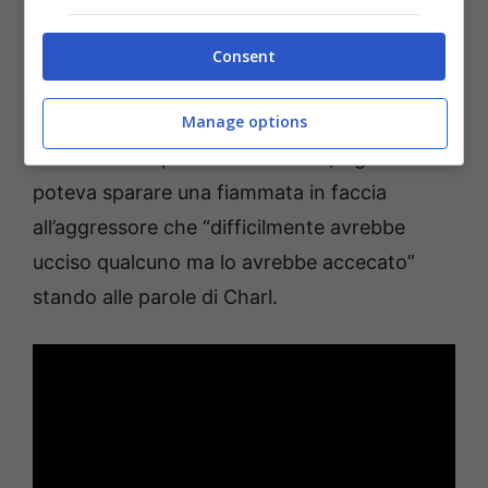
sistema sud africano secondo cui
l’uso di un
lanciafiamme
non era illegale e allo stesso
Consent
tempo uccidere qualcuno per autodifesa era
perfettamente accettato al livello penale.
Manage options
Premendo un pulsante insomma, il guidatore
poteva sparare una fiammata in faccia
all’aggressore che “difficilmente avrebbe
ucciso qualcuno ma lo avrebbe accecato”
stando alle parole di Charl.