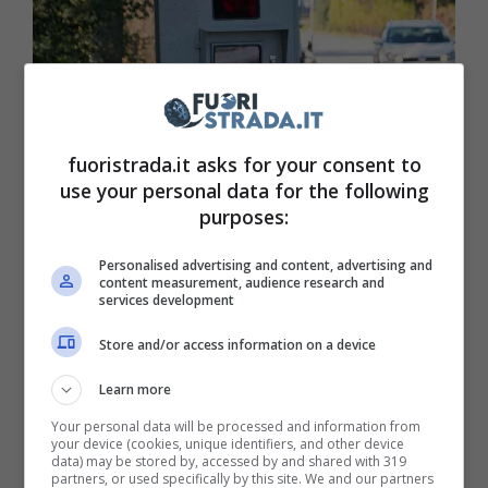
fuoristrada.it asks for your consent to
use your personal data for the following
Autovelox nuovi in Sicilia (Pixabay) – Fuoristrada.it
purposes:
Per quello che riguarda il 31 maggio, essi
Personalised advertising and content, advertising and
content measurement, audience research and
saranno posizionati sull’Autostrada A20, che
services development
collega le città di Messina a quella di Palermo,
Store and/or access information on a device
ma ovviamente, non è stato specificato il
Learn more
chilometro, come negli altri che vi
Your personal data will be processed and information from
elencheremo tra poco. L’unica informazione
your device (cookies, unique identifiers, and other device
data) may be stored by, accessed by and shared with 319
in più che è stata fornita è che si trova in
partners, or used specifically by this site. We and our partners