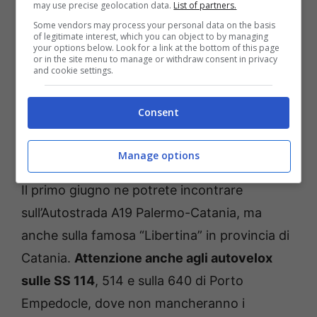
may use precise geolocation data.
List of partners.
provincia di Messina, mentre sulla SS 113,
ne
Some vendors may process your personal data on the basis
troviamo uno in provincia di Palermo
. Ne
of legitimate interest, which you can object to by managing
your options below. Look for a link at the bottom of this page
troviamo anche uno sulla SS 121 in provincia
or in the site menu to manage or withdraw consent in privacy
and cookie settings.
di Palermo, mentre sulla SS 115 ce n’è uno nei
pressi di Agrigento. Sulla SS 626, invece, fate
Consent
attenzione se siete nella zona di
Caltanissetta.
Manage options
Il primo giugno ne potrete incontrare
sull’Autostrada A19 Palermo-Catania, ma
anche sulla famosa “Libertina” in provincia di
Catania.
Attenzione anche agli autovelox
sulle SS 114
, 514 e sulla 640 di Porto
Empedocle, dove non mancheranno i