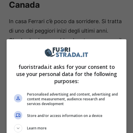
Canada
In casa Ferrari c’è poco da sorridere. Si tratta
di uno dei peggiori inizi degli ultimi anni.
Charles Leclerc avrebbe dovuto recuperare il
gap in Spagna, ma gli aggiornamenti della
SF23 sono stati un buco nell’acqua.
Il
fuoristrada.it asks for your consent to
monegasco ha concluso fuori dalla zona
use your personal data for the following
punti
, mentre Sainz ha chiuso al quinto
purposes:
posto. Per la Rossa la prossima tappa a
Personalised advertising and content, advertising and
Montreal rappresenta già uno spartiacque
content measurement, audience research and
services development
determinante.
Store and/or access information on a device
Learn more