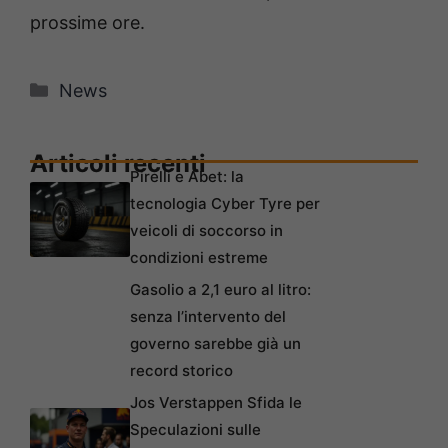
prossime ore.
Categorie
News
Articoli recenti
Pirelli e Abet: la
tecnologia Cyber Tyre per
veicoli di soccorso in
condizioni estreme
Gasolio a 2,1 euro al litro:
senza l’intervento del
governo sarebbe già un
record storico
Jos Verstappen Sfida le
Speculazioni sulle