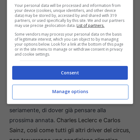
Your personal data will be processed and information from
your device (cookies, unique identifiers, and other device
data) may be stored by, accessed by and shared with 319
partners, or used specifically by this site. We and our partners
may use precise geolocation data.
List of partners.
Some vendors may process your personal data on the basis
of legitimate interest, which you can object to by managing
your options below. Look for a link at the bottom of this page
or in the site menu to manage or withdraw consent in privacy
and cookie settings.
Consent
F1 Ferrari Leclerc (Ansa) fuoristrada.it
Impantanata al quinto posto della classifica
Manage options
costruttori,
la Scuderia modenese rischia,
seriamente, di dover già pensare alla
prossima annata
. Charles Leclerc e Carlos
Sainz, così come tutti gli altri driver del circus,