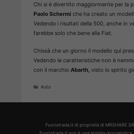
Chi si è divertito maggiormente per la p
Paolo Schermi
che ha creato un modell
Vedendo i risultati della 500, anche in 
farebbe solo che bene alla Fiat.
Chissà che un giorno il modello qui pre
Vedendo le caratteristiche non è nemme
con il marchio
Abarth,
visto lo spirito g
Categorie
Auto
Fuoristrada.it di proprietà di MRSHARE SR
Fuoristrada.it non è una testata giornalistic