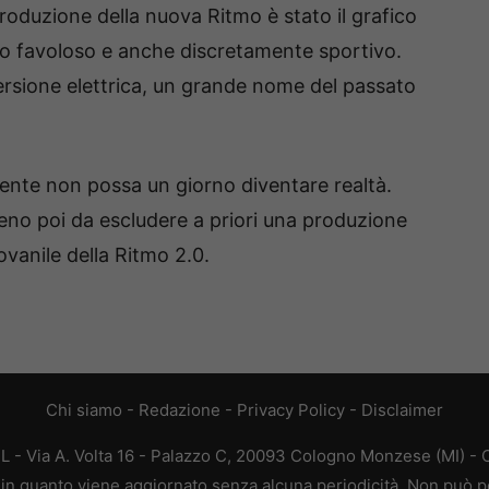
roduzione della nuova Ritmo è stato il grafico
o favoloso e anche discretamente sportivo.
versione elettrica, un grande nome del passato
sente non possa un giorno diventare realtà.
no poi da escludere a priori una produzione
iovanile della Ritmo 2.0.
Chi siamo
-
Redazione
-
Privacy Policy
-
Disclaimer
L - Via A. Volta 16 - Palazzo C, 20093 Cologno Monzese (MI) - C
a, in quanto viene aggiornato senza alcuna periodicità. Non può p