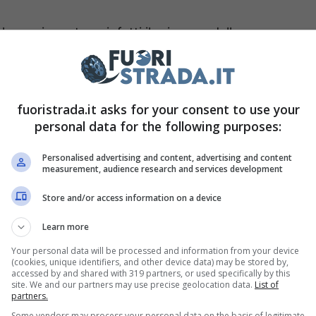
 proprio motore, infatti il primo modello
interno. Questo le dava così modo di poter
massima e la sua accelerazione da 0 a 100 km/h
fuoristrada.it asks for your consent to use your
personal data for the following purposes:
ia stati sempre di più perfezionati, in modo tale
Personalised advertising and content, advertising and content
uale stavano andando incontro le automobili.
measurement, audience research and services development
enne prodotto un turbodiesel da 1900 di
Store and/or access information on a device
.
Learn more
torica versione della
Ritmo,
ma il gruppo
Your personal data will be processed and information from your device
(cookies, unique identifiers, and other device data) may be stored by,
a tradizione. Dopo la riproposizione della 500 e
accessed by and shared with 319 partners, or used specifically by this
site. We and our partners may use precise geolocation data.
List of
 ritorno anche della Ritmo.
partners.
Some vendors may process your personal data on the basis of legitimate