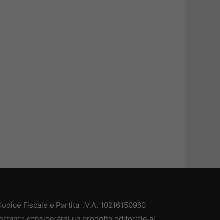
odice Fiscale e Partita I.V.A. 10216150960
ertanto considerarsi un prodotto editoriale ai