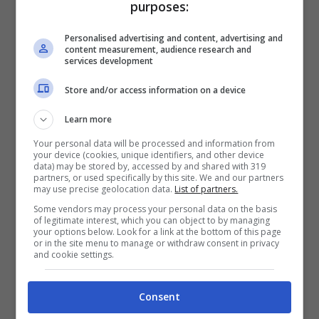
purposes:
porte, presenti anche due grandi paraurti,
Personalised advertising and content, advertising and
passaruota sporgenti e svariati dettagli neri
content measurement, audience research and
services development
sparsi un po’ in tutta la superficie dell’auto.
Store and/or access information on a device
Learn more
Your personal data will be processed and information from
your device (cookies, unique identifiers, and other device
data) may be stored by, accessed by and shared with 319
partners, or used specifically by this site. We and our partners
may use precise geolocation data.
List of partners.
Some vendors may process your personal data on the basis
of legitimate interest, which you can object to by managing
your options below. Look for a link at the bottom of this page
or in the site menu to manage or withdraw consent in privacy
and cookie settings.
Jeep Renegade, questa costa pochissimo e gli somiglia
Consent
moltissimo (fuoristrada.it – CarNewsChina)