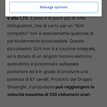
Manage options
La Beojun Yep è
lunga 3,38 metri, larga 1,69
e alta 1,72
. Il peso è di poco più di mille
chilogrammi, che di certo per un “SUV
compatto” non è asslutamente qualcosa di
particolarmente inconcepibile. Questo
piccolissimo SUV non è a trazione integrale,
ed è dotato di un singolo motore elettrico;
ques’ultimo è posizionato sull’assale
posteriore ed è in grado di produrre una
potenza di 67 cavalli. Prodotto dal Gruppo
Shuanglin, il propulsore
può raggiungere la
velocità massima di 100 chilometri orari
.