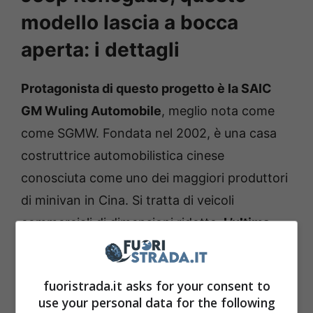
modello lascia a bocca
aperta: i dettagli
Protagonista di questo progetto è la SAIC
GM Wuling Automobile
, meglio nota come
come SGMW. Fondata nel 2002, è una casa
costruttrice automobilistica cinese
conosciuta come uno dei maggiori produttori
di minivan in Cina. Si tratta di veicoli
commerciali di dimensioni ridotte.
L’ultima
realizzazione è una mini auto elettrica
chiamata Baojun Yep
, ed è stata realizzata
fuoristrada.it asks for your consent to
partendo dalla carrozzeria di un piccolo SUV
use your personal data for the following
squadrato. La carrozzeria detiene due sole