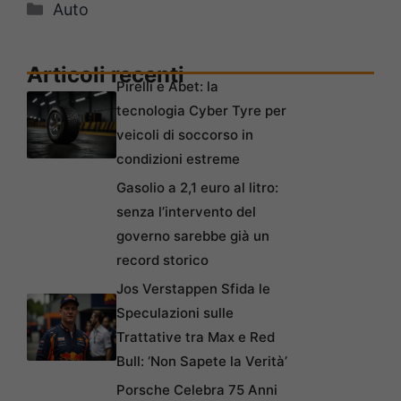
Categorie
Auto
Articoli recenti
Pirelli e Abet: la
tecnologia Cyber Tyre per
veicoli di soccorso in
condizioni estreme
Gasolio a 2,1 euro al litro:
senza l’intervento del
governo sarebbe già un
record storico
Jos Verstappen Sfida le
Speculazioni sulle
Trattative tra Max e Red
Bull: ‘Non Sapete la Verità’
Porsche Celebra 75 Anni