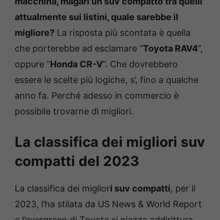
macchina, magari un suv compatto tra quelli
attualmente sui listini, quale sarebbe il
migliore?
La risposta più scontata è quella
che porterebbe ad esclamare “
Toyota RAV4
”,
oppure “
Honda CR-V
“. Che dovrebbero
essere le scelte più logiche, s’, fino a qualche
anno fa. Perché adesso in commercio è
possibile trovarne di migliori.
La classifica dei migliori suv
compatti del 2023
La classifica dei miglior
i suv compatti
, per il
2023, l’ha stilata da US News & World Report
e l’evergreen di Toyota si piazza addirittura