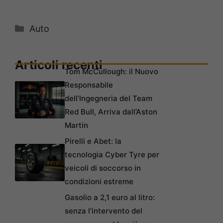
Categorie
Auto
Articoli recenti
Tom McCullough: il Nuovo
Responsabile
dell’Ingegneria del Team
Red Bull, Arriva dall’Aston
Martin
Pirelli e Abet: la
tecnologia Cyber Tyre per
veicoli di soccorso in
condizioni estreme
Gasolio a 2,1 euro al litro:
senza l’intervento del