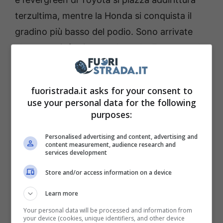
terzultima, mentre la Honda si conquista il
gradino più basso del podio. Sono arrivate
altre auto, infatti, a spodestarle. Ecco tutte le
posizioni dalla prima alla decima.
fuoristrada.it asks for your consent to
2023 Mazda CX-5
use your personal data for the following
purposes:
Hyundai Tucson del 2023
Personalised advertising and content, advertising and
content measurement, audience research and
2023 Honda CR-V
services development
Store and/or access information on a device
Ford Bronco Sport del 2023
Learn more
2023 Mazda CX-50
Your personal data will be processed and information from
your device (cookies, unique identifiers, and other device