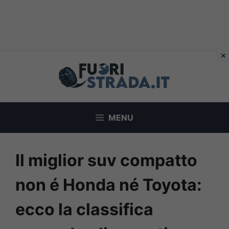
Vai
al
contenuto
MENU
Il miglior suv compatto
non é Honda né Toyota:
ecco la classifica