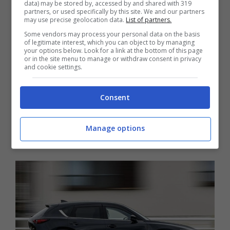
data) may be stored by, accessed by and shared with 319
partners, or used specifically by this site. We and our partners
Nissan Rogue del 2023
may use precise geolocation data.
List of partners.
Some vendors may process your personal data on the basis
of legitimate interest, which you can object to by managing
Subaru Forestale del 2023
your options below. Look for a link at the bottom of this page
or in the site menu to manage or withdraw consent in privacy
and cookie settings.
Toyota RAV4 del 2023
Consent
Kia Sportage del 2023
Manage options
Ford Bronco del 2023