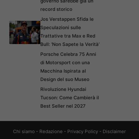
governo sarebbe già un
record storico
Jos Verstappen Sfida le
Speculazioni sulle
Trattative tra Max e Red
Bull: ‘Non Sapete la Verità’
Porsche Celebra 75 Anni
di Motorsport con una
Macchina Ispirata al
Design del suo Museo
Rivoluzione Hyundai
Tucson: Come Cambierà il
Best Seller nel 2027
Chi siamo
-
Redazione
-
Privacy Policy
-
Disclaimer