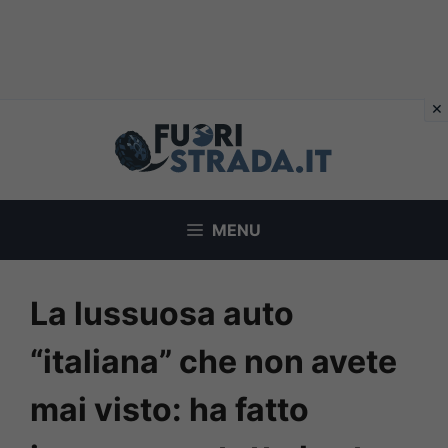
Vai
al
contenuto
MENU
La lussuosa auto
“italiana” che non avete
mai visto: ha fatto