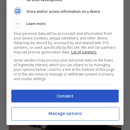
disegnata proprio in Italia dall’atelier tricolore
Ghia che aveva infuso tutta la sua abilità nel
Store and/or access information on a device
design di automobili di lusso nel veicolo.
Learn more
Sotto il cofano, l’acquirente poteva scegliere
Your personal data will be processed and information from
your device (cookies, unique identifiers, and other device
un enorme varietà di motori V8 di diversa
data) may be stored by, accessed by and shared with 319
partners, or used specifically by this site. We and our partners
cilindrata e stazza.
may use precise geolocation data.
List of partners.
Some vendors may process your personal data on the basis
of legitimate interest, which you can object to by managing
your options below. Look for a link at the bottom of this page
or in the site menu to manage or withdraw consent in privacy
and cookie settings.
Consent
Manage options