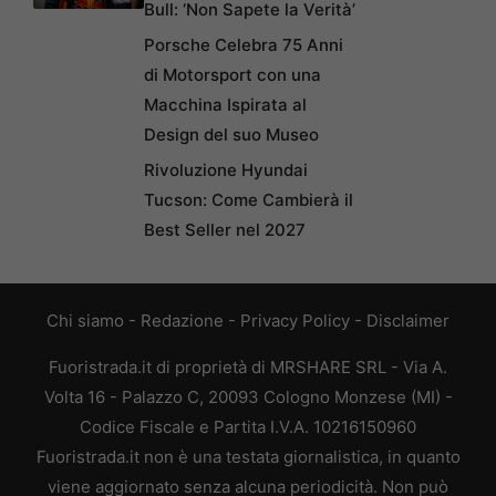
Bull: ‘Non Sapete la Verità’
Porsche Celebra 75 Anni
di Motorsport con una
Macchina Ispirata al
Design del suo Museo
Rivoluzione Hyundai
Tucson: Come Cambierà il
Best Seller nel 2027
Chi siamo
-
Redazione
-
Privacy Policy
-
Disclaimer
Fuoristrada.it di proprietà di MRSHARE SRL - Via A.
Volta 16 - Palazzo C, 20093 Cologno Monzese (MI) -
Codice Fiscale e Partita I.V.A. 10216150960
Fuoristrada.it non è una testata giornalistica, in quanto
viene aggiornato senza alcuna periodicità. Non può