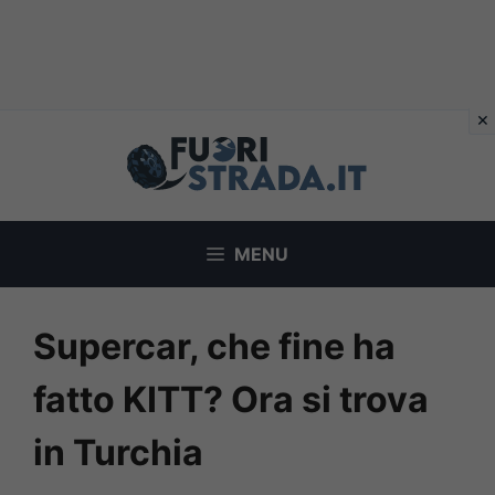
Vai
al
contenuto
MENU
Supercar, che fine ha
fatto KITT? Ora si trova
in Turchia