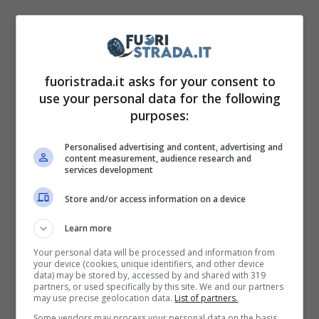
Quella originale, l’ha avuta per tanti anni nel
suo garage, proprio l’attore statunitense
fuoristrada.it asks for your consent to
diventato famoso con quella serie, molti anni
use your personal data for the following
prima di Baywatch o Squadra antidroga.
purposes:
Purtroppo per gli amanti della serie tv
Personalised advertising and content, advertising and
content measurement, audience research and
americana però, oggi la vettura tanto famosa,
services development
non è più in casa di David Hasselhoff
e non è
Store and/or access information on a device
neanche in un museo dove magari sarebbe
Learn more
stato possibile vederla dal vivo.
Your personal data will be processed and information from
your device (cookies, unique identifiers, and other device
data) may be stored by, accessed by and shared with 319
La storia è di quelle davvero bizzarre e l’attore
partners, or used specifically by this site. We and our partners
may use precise geolocation data.
List of partners.
di Baltimora oggi è già pentito. In
Some vendors may process your personal data on the basis