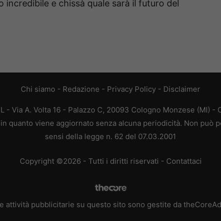
o incredibile e chissà quale sarà il futuro del
Chi siamo
-
Redazione
-
Privacy Policy
-
Disclaimer
L - Via A. Volta 16 - Palazzo C, 20093 Cologno Monzese (MI) - C
a, in quanto viene aggiornato senza alcuna periodicità. Non può p
sensi della legge n. 62 del 07.03.2001
Copyright ©2026 - Tutti i diritti riservati -
Contattaci
e attività pubblicitarie su questo sito sono gestite da theCoreA