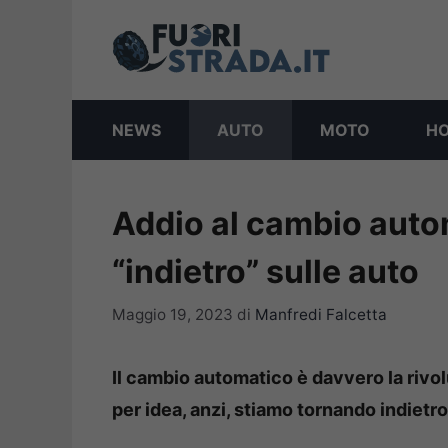
Vai
al
contenuto
NEWS
AUTO
MOTO
H
Addio al cambio autom
“indietro” sulle auto
Maggio 19, 2023
di
Manfredi Falcetta
Il cambio automatico è davvero la riv
per idea, anzi, stiamo tornando indietro