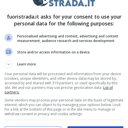
da non sottovalutare: molti automobilisti
fuoristrada.it asks for your consent to use your
personal data for the following purposes:
Guidare in questo modo soprattutto
o intrigante e chi ne ha mai posseduta una lo sa,
Personalised advertising and content, advertising and content
measurement, audience research and services development
ormai un sistema di guida molto meno diffuso.
In
e.
Store and/or access information on a device
Learn more
e, ritorno alle origini
Your personal data will be processed and information from your device
(cookies, unique identifiers, and other device data) may be stored by,
accessed by and shared with 319 partners, or used specifically by this
rand
ad alto costo
del gruppo Toyota come
site. We and our partners may use precise geolocation data.
List of
partners.
i affezionati a questo tipo di sistema per il
Some vendors may process your personal data on the basis of legitimate
 a realizzare un sistema di cambio manuale
interest, which you can object to by managing your options below. Look
for a link at the bottom of this page or in the site menu to manage or
ranno in futuro. Esatto, anche auto che
withdraw consent in privacy and cookie settings.
el cambio manuale non ne faranno