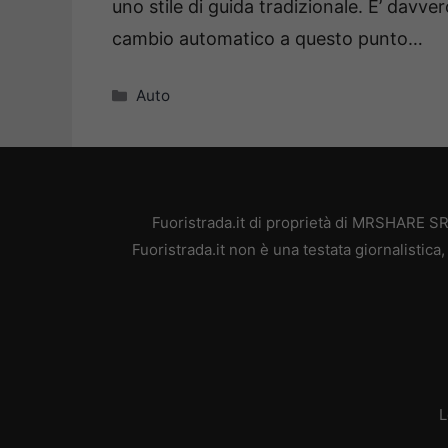
uno stile di guida tradizionale. E’ davver
cambio automatico a questo punto…
Categorie
Auto
Fuoristrada.it di proprietà di MRSHARE SR
Fuoristrada.it non è una testata giornalistic
L