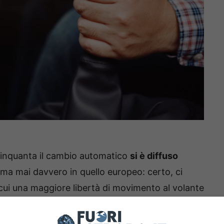
 cinquanta il cambio automatico
si è diffuso
a mai davvero in quello europeo: certo, ci
 cui una maggiore libertà di movimento al volante
ioco con la frizione e di ascoltare il motore in
o una minore efficienza al distributore.