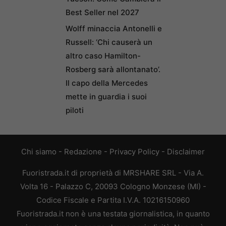
Best Seller nel 2027
Wolff minaccia Antonelli e
Russell: ‘Chi causerà un
altro caso Hamilton-
Rosberg sarà allontanato’.
Il capo della Mercedes
mette in guardia i suoi
piloti
Chi siamo
-
Redazione
-
Privacy Policy
-
Disclaimer
Fuoristrada.it di proprietà di MRSHARE SRL - Via A.
Volta 16 - Palazzo C, 20093 Cologno Monzese (MI) -
Codice Fiscale e Partita I.V.A. 10216150960
Fuoristrada.it non è una testata giornalistica, in quanto