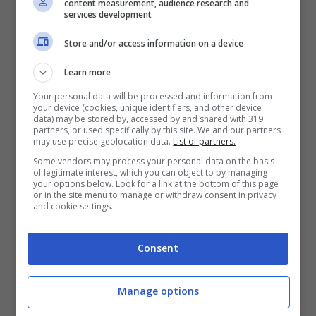
content measurement, audience research and
services development
Un po’
Ford
e un po’
Land
Rover
quindi,
Store and/or access information on a device
qualcosa che ricorda moltissimo anche il
Learn more
concept T-X
. Ma c’è anche un po’ di Europa in
Your personal data will be processed and information from
questa modello, che in Cina stanno
your device (cookies, unique identifiers, and other device
data) may be stored by, accessed by and shared with 319
aspettando praticamente tutti.
partners, or used specifically by this site. We and our partners
may use precise geolocation data.
List of partners.
Some vendors may process your personal data on the basis
La Traveller, infatti, è il frutto del lavoro del
of legitimate interest, which you can object to by managing
your options below. Look for a link at the bottom of this page
team con a capo
Hakan Saracoglu
, che può
or in the site menu to manage or withdraw consent in privacy
and cookie settings.
vantare esperienze anche con la Porsche.
Consent
Detto questo però il frontale, i richiami in
griglia, lettering e fari assomigliano tantissimo
Manage options
alla
Ford Bronco
. Fiancata e coda, invece,