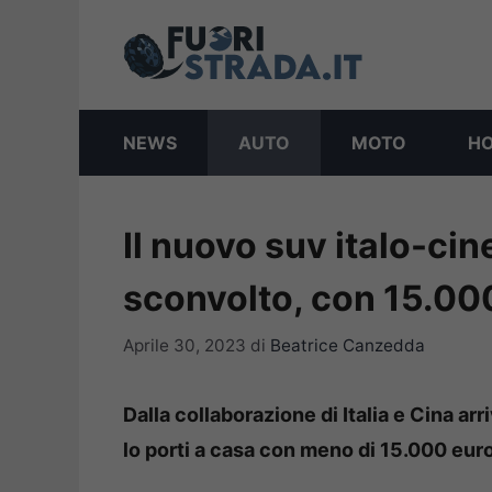
Vai
al
contenuto
NEWS
AUTO
MOTO
H
Il nuovo suv italo-ci
sconvolto, con 15.000
Aprile 30, 2023
di
Beatrice Canzedda
Dalla collaborazione di Italia e Cina ar
lo porti a casa con meno di 15.000 eur