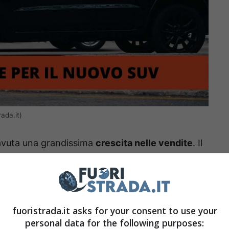
rada.it)
è avuta una grandissima
crescita nelle vendite
. Il
o scorso anno contro le 8.362 del 2021. Si
sti numeri si son tradotti in un aumento del
negativo e in una crescita del fatturato sino a
fuoristrada.it asks for your consent to use your
personal data for the following purposes: