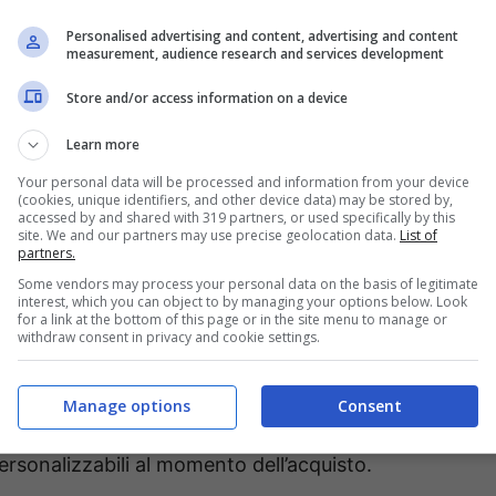
mo futuro e ai prodotti che possono segnare la
Personalised advertising and content, advertising and content
measurement, audience research and services development
na nuova vettura pronta a cogliere davvero di
appassionati.
Store and/or access information on a device
Learn more
iva il nuovo esclusivo suv
Your personal data will be processed and information from your device
(cookies, unique identifiers, and other device data) may be stored by,
accessed by and shared with 319 partners, or used specifically by this
di una city car molto vicina per estetica ad un
site. We and our partners may use precise geolocation data.
List of
partners.
larghezza di 1,57. E’ estremamente spaziosa, sia
Some vendors may process your personal data on the basis of legitimate
interest, which you can object to by managing your options below. Look
for a link at the bottom of this page or in the site menu to manage or
withdraw consent in privacy and cookie settings.
neare, ma compensa con una vasta scelta per
ia
. Il tetto è in contrasto con il resto degli
Manage options
Consent
la calotta dei retrovisori e il fascione paraurti
rsonalizzabili al momento dell’acquisto.