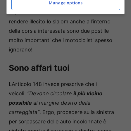
marcia – peggio ancora se segnata dalla
Manage options
doppia linea continua – ma non solo. A
rendere illecito lo slalom anche all’interno
della corsia interessata sono due postille
molto importanti che i motociclisti spesso
ignorano!
Sono affari tuoi
L’Articolo 148 invece prescrive che i
veicoli:
“Devono circolare
il più vicino
possibile
al margine destro della
carreggiata”
. Ergo, procedere sulla sinistra
per sorpassare delle auto incolonnate è
vietato mentre il sorpasso a destra, come