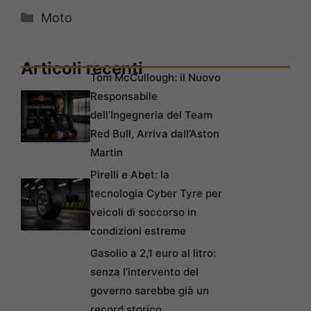
Categorie
Moto
Articoli recenti
Tom McCullough: il Nuovo
Responsabile
dell’Ingegneria del Team
Red Bull, Arriva dall’Aston
Martin
Pirelli e Abet: la
tecnologia Cyber Tyre per
veicoli di soccorso in
condizioni estreme
Gasolio a 2,1 euro al litro:
senza l’intervento del
governo sarebbe già un
record storico