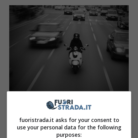
Come si suol dire, nel traffico ci vogliono cento occhi! (Car
Sifu)
fuoristrada.it asks for your consent to
Cosa dice la legge?
use your personal data for the following
purposes: