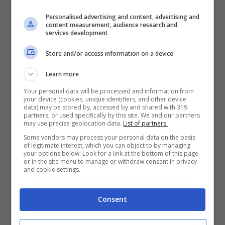
In alcuni paesi, ad esempio in diversi stati
Personalised advertising and content, advertising and
federali degli USA fare lo slalom nel traffico
è
content measurement, audience research and
services development
vietato e punito severamente
. Ma in Italia?
Store and/or access information on a device
Lo fanno tutti quindi deve essere legale,
giusto? Niente di più lontano dalla realtà. Gli
Learn more
articoli 143 e 146 rispondono alla domanda in
Your personal data will be processed and information from
your device (cookies, unique identifiers, and other device
un modo che probabilmente non piacerà
data) may be stored by, accessed by and shared with 319
partners, or used specifically by this site. We and our partners
affatto a chi prende la moto o lo scooter
may use precise geolocation data.
List of partners.
proprio per saltare il traffico.
Some vendors may process your personal data on the basis
of legitimate interest, which you can object to by managing
your options below. Look for a link at the bottom of this page
or in the site menu to manage or withdraw consent in privacy
Infatti, gli articoli in questione
prescrivono le
and cookie settings.
modalità di sorpasso
e vietano di superare le
auto ferme nel traffico quando per farlo è
Consent
necessario invadere la corsia opposta di