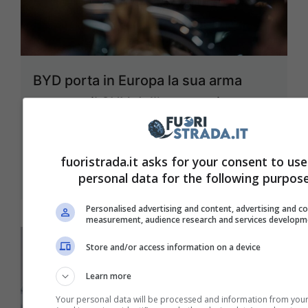
BYD porta in Europa la sua arma
segreta: il SUV dall’autonomia
infinita, sarà il più potente della
gamma
fuoristrada.it asks for your consent to use
Novembre 2, 2025
personal data for the following purpose
Personalised advertising and content, advertising and c
measurement, audience research and services developm
Store and/or access information on a device
Learn more
Your personal data will be processed and information from your