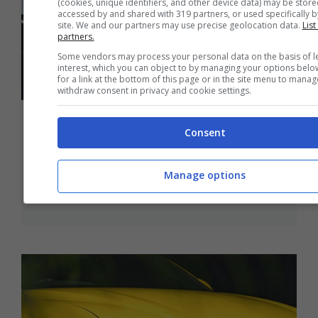
(cookies, unique identifiers, and other device data) may be store
accessed by and shared with 319 partners, or used specifically by
site. We and our partners may use precise geolocation data.
List
partners.
Some vendors may process your personal data on the basis of l
interest, which you can object to by managing your options belo
for a link at the bottom of this page or in the site menu to manag
withdraw consent in privacy and cookie settings.
Due grandi novità per uno dei SUV
Consent
più amati: ecco come cambia e cosa
introduce, il prezzo è super
Manage options
Novembre 2, 2025