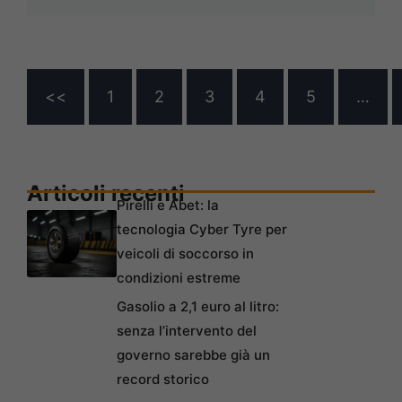
<<
1
2
3
4
5
…
Articoli recenti
Pirelli e Abet: la
tecnologia Cyber Tyre per
veicoli di soccorso in
condizioni estreme
Gasolio a 2,1 euro al litro:
senza l’intervento del
governo sarebbe già un
record storico