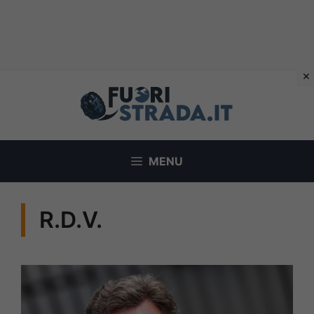
Vai
al
contenuto
MENU
R.D.V.