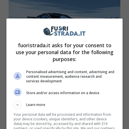
fuoristrada.it asks for your consent to
use your personal data for the following
purposes:
Mercedes-AMG svela la seconda
Personalised advertising and content, advertising and
content measurement, audience research and
bestia della gamma Mythos: una CLE
services development
estremamente potente
Store and/or access information on a device
Gennaio 30, 2026
Learn more
Your personal data will be processed and information from
your device (cookies, unique identifiers, and other device
data) may be stored by, accessed by and shared with 319
partners, or used specifically by this site. We and our partners