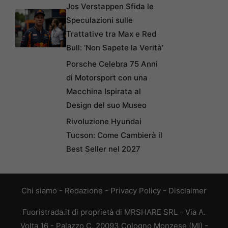
Jos Verstappen Sfida le
Speculazioni sulle
Trattative tra Max e Red
Bull: ‘Non Sapete la Verità’
Porsche Celebra 75 Anni
di Motorsport con una
Macchina Ispirata al
Design del suo Museo
Rivoluzione Hyundai
Tucson: Come Cambierà il
Best Seller nel 2027
Chi siamo
-
Redazione
-
Privacy Policy
-
Disclaimer
Fuoristrada.it di proprietà di MRSHARE SRL - Via A.
Volta 16 - Palazzo C, 20093 Cologno Monzese (MI) -