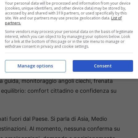
Your personal data will be processed and information from your device
eata a uno standard internazionale.
(cookies, unique identifiers, and other device data) may be stored by,
accessed by and shared with 319 partners, or used specifically by this
site. We and our partners may use precise geolocation data.
List of
etto
partners.
Some vendors may process your personal data on the basis of legitimate
interest, which you can object to by managing your options below. Look
materiali robusti, connettività semplice. JLR
for a link at the bottom of this page or in the site menu to manage or
withdraw consent in privacy and cookie settings.
 industriale e rapidità. La piattaforma di base e
ese, con calibrazioni e contenuti a firma
Manage options
Consent
onevole attendersi sistemi
ADAS
di livello diffuso
la guida, monitoraggio angoli ciechi, frenata
n equilibrio: comfort cittadino e confidenza su
ti fuori dal Paese. Si parla di Asia, Medio
estinazioni. Al momento, nessuna conferma su