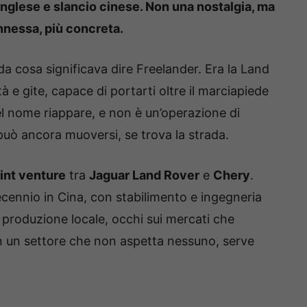
nglese e slancio cinese. Non una nostalgia, ma
nnessa, più concreta.
da cosa significava dire Freelander. Era la Land
tà e gite, capace di portarti oltre il marciapiede
el nome riappare, e non è un’operazione di
può ancora muoversi, se trova la strada.
oint venture
tra
Jaguar Land Rover
e
Chery
.
ecennio in Cina, con stabilimento e ingegneria
a: produzione locale, occhi sui mercati che
 In un settore che non aspetta nessuno, serve