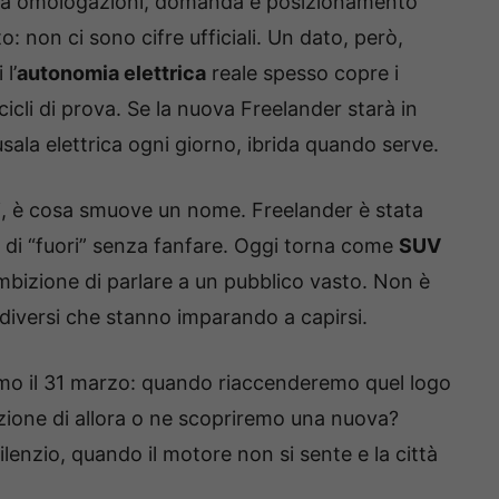
à da omologazioni, domanda e posizionamento
o: non ci sono cifre ufficiali. Un dato, però,
l’
autonomia elettrica
reale spesso copre i
 cicli di prova. Se la nuova Freelander starà in
usala elettrica ogni giorno, ibrida quando serve.
eri, è cosa smuove un nome. Freelander è stata
ea di “fuori” senza fanfare. Oggi torna come
SUV
’ambizione di parlare a un pubblico vasto. Non è
diversi che stanno imparando a capirsi.
mo il 31 marzo: quando riaccenderemo quel logo
zione di allora o ne scopriremo una nuova?
silenzio, quando il motore non si sente e la città