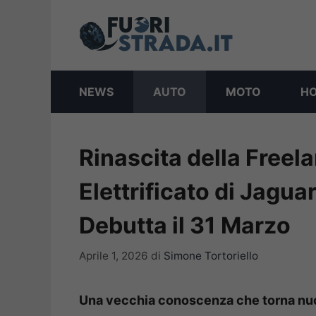
Vai
al
contenuto
NEWS
AUTO
MOTO
H
Rinascita della Freel
Elettrificato di Jagu
Debutta il 31 Marzo
Aprile 1, 2026
di
Simone Tortoriello
Una vecchia conoscenza che torna nuov