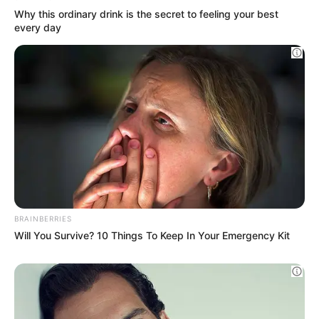
Is The Movie "Danish Girl" A True Story?
BRAINBERRIES
Why this ordinary drink is the secret to feeling
your best every day
CTA FAVORITE