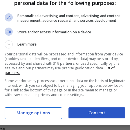
e arriverà con una veste del tutto nuova nel
personal data for the following purposes:
svelato il restyling, che ha ricevuto commenti
Personalised advertising and content, advertising and content
i. Molto presto,
arriverà anche un nuovo
measurement, audience research and services development
inee in grado di far breccia sui desideri dei clienti.
Store and/or access information on a device
iniziano ad emergere dettagli interessanti.
Learn more
Your personal data will be processed and information from your device
ssover avrà un motore termico
(cookies, unique identifiers, and other device data) may be stored by,
accessed by and shared with 319 partners, or used specifically by this
site. We and our partners may use precise geolocation data.
List of
partners.
produzione sembra sempre più vicina.
L’Alfa
Some vendors may process your personal data on the basis of legitimate
er sportivo nella gamma tra Junior e Tonale
,
interest, which you can object to by managing your options below. Look
for a link at the bottom of this page or in the site menu to manage or
ndite, il grave ritardo sul debutto di modelli di
withdraw consent in privacy and cookie settings.
l momento, si parla di un modello che avrà una
nterà a sfidare la
Cupra
Formentor. Le linee, al
Manage options
Consent
a mantenendo delle dimensioni compatte, anche
te.