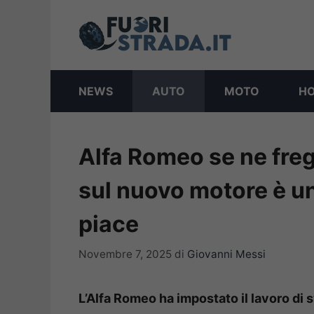
Vai
al
contenuto
NEWS
AUTO
MOTO
H
Alfa Romeo se ne frega
sul nuovo motore è un
piace
Novembre 7, 2025
di
Giovanni Messi
L’Alfa Romeo ha impostato il lavoro di