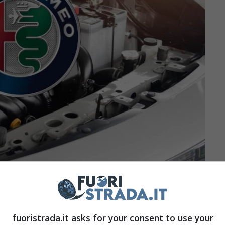
a Romeo sono trainate del tutto da modelli come
ioni non esagerate, che la clientela ha
fuoristrada.it asks for your consent to use your