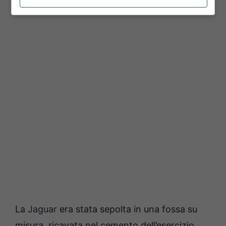
La
Jaguar
era stata sepolta in una fossa su
misura, ricavata nel cemento dell’esercizio