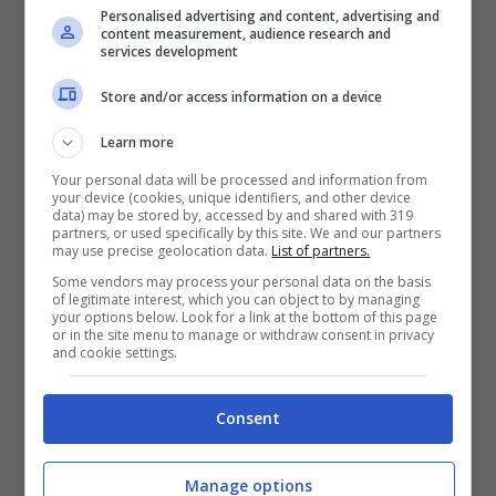
Il ritrovamento di una
Personalised advertising and content, advertising and
content measurement, audience research and
storica Jaguar
services development
Store and/or access information on a device
Nei pressi di Leuven, in Belgio, è stato
Learn more
rinvenuto un esemplare di
S-Type
, sotto le
Your personal data will be processed and information from
piastrelle del pavimento di una vecchia
your device (cookies, unique identifiers, and other device
data) may be stored by, accessed by and shared with 319
friggitoria. Un antiquario di 42 anni ha
partners, or used specifically by this site. We and our partners
may use precise geolocation data.
List of partners.
ispezionato il negozio e ha notato una strana
Some vendors may process your personal data on the basis
cavità sotto le piastrelle. Andando a scavare
of legitimate interest, which you can object to by managing
your options below. Look for a link at the bottom of this page
è stata rivenuta l’elegante berlina britannica
or in the site menu to manage or withdraw consent in privacy
and cookie settings.
sotto strati di polvere. L’auto non era
nemmeno stata coperta, aggiungendo
Consent
ulteriore fascino al ritrovamento.
Manage options