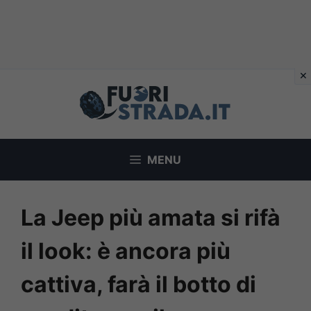
Vai
al
contenuto
MENU
La Jeep più amata si rifà
il look: è ancora più
cattiva, farà il botto di