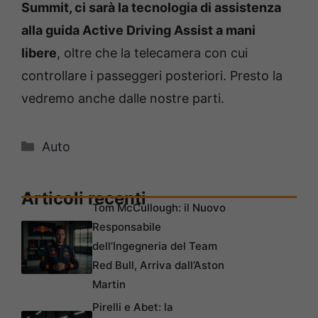
Summit, ci sarà la tecnologia di assistenza
alla guida Active Driving Assist a mani
libere
, oltre che la telecamera con cui
controllare i passeggeri posteriori. Presto la
vedremo anche dalle nostre parti.
Categorie
Auto
Articoli recenti
Tom McCullough: il Nuovo
Responsabile
dell’Ingegneria del Team
Red Bull, Arriva dall’Aston
Martin
Pirelli e Abet: la