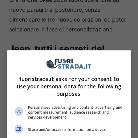
nuovo paraurti al posteriore, senza
dimenticare le tre nuove colorazioni da poter
selezionare in fase di personalizzazione.
Jeep, tutti i segreti del
restyling della Grand
Cherokee
fuoristrada.it asks for your consent to
use your personal data for the following
Il look della
Jeep
Grand Cherokee è dunque
purposes:
stato aggiornato, ma le novità principali, al
Personalised advertising and content, advertising and
contrario di quanto avviene nei restyling a cui
content measurement, audience research and
services development
siamo abituati, riguardano la meccanica.
La
grande novità è il motore Hurricane 4 Turbo
Store and/or access information on a device