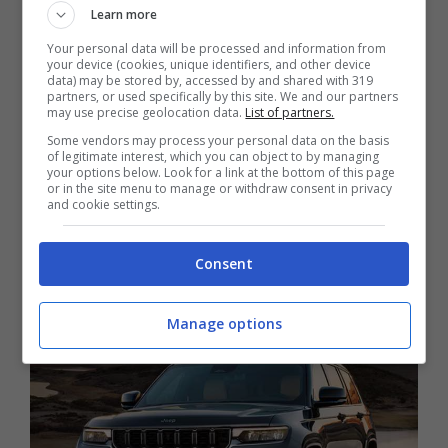
da 337 cavalli di potenza massima
, con
Learn more
picco di coppia pari a 450 Nm, appena
Your personal data will be processed and information from
your device (cookies, unique identifiers, and other device
lanciato dal gruppo
Stellantis
e che fa il
data) may be stored by, accessed by and shared with 319
partners, or used specifically by this site. We and our partners
proprio esordio su questo modello. Parliamo
may use precise geolocation data.
List of partners.
di un 4 cilindri di 2 litri di cilindrata, che risulta
Some vendors may process your personal data on the basis
of legitimate interest, which you can object to by managing
essere più potente ed efficiente rispetto al
your options below. Look for a link at the bottom of this page
or in the site menu to manage or withdraw consent in privacy
Pentastar V6. Il nuovo motore potrà essere
and cookie settings.
integrato anche con sistemi ibridi e Plug-In
Hybrid, e rappresenta un passo in avanti
Consent
notevole sul fronte tecnologico.
Manage options