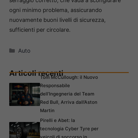
serraggio corretto, che vada a scongiurare
ogni minimo problema, assicurando
nuovamente buoni livelli di sicurezza,
sufficienti per circolare.
Categorie
Auto
Articoli recenti
Tom McCullough: il Nuovo
Responsabile
dell’Ingegneria del Team
Red Bull, Arriva dall’Aston
Martin
Pirelli e Abet: la
tecnologia Cyber Tyre per
veicoli di soccorso in