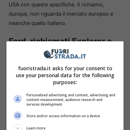
USA con queste specifiche. Il richiamo,
dunque, non riguarda il mercato europeo e
neanche quello italiano.
Ford, richiamati Explorer e
Lincoln Aviator per guai ai
bulloni
fuoristrada.it asks for your consent to
use your personal data for the following
In base a quanto emerso,
la Ford richiamerà i
purposes:
SUV Explorer e la Lincoln Aviator, a causa di
Personalised advertising and content, advertising and
problemi con i bulloni del rimorchio
, che
content measurement, audience research and
services development
rischiano di non essere fissati nel modo
Store and/or access information on a device
corretto, con il rischio che lo stesso rimorchio
vada a staccarsi durante la marcia. Come
Learn more