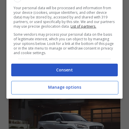
potrete immaginare, si tratta di un grave
Your personal data will be processed and information from
your device (cookies, unique identifiers, and other device
pericolo, che il marchio dell’Ovale Blu deve
data) may be stored by, accessed by and shared with 319
partners, or used specifically by this site. We and our partners
ovviamente risolvere alla svelta. I bulloni di
may use precise geolocation data.
List of partners.
montaggio del gancio di traino, a quanto
Some vendors may process your personal data on the basis
of legitimate interest, which you can object to by managing
emerso, non sono stati fissati a sufficienza, e
your options below. Look for a link at the bottom of this page
or in the site menu to manage or withdraw consent in privacy
si tratta di un errore che è emerso in linea di
and cookie settings.
produzione, con il processo di fissaggio che
non è stato portato a termine nel modo
Consent
corretto.
Manage options