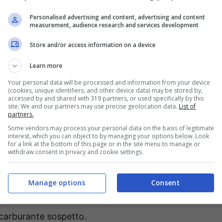
 dovrà rapidamente fronteggiare una situazione
Personalised advertising and content, advertising and content
measurement, audience research and services development
al Motors, con uno dei suoi SUV più noti
che è
o molto serio.
Store and/or access information on a device
Learn more
hiama la Chevrolet Tahoe per
Your personal data will be processed and information from your device
(cookies, unique identifiers, and other device data) may be stored by,
accessed by and shared with 319 partners, or used specifically by this
site. We and our partners may use precise geolocation data.
List of
partners.
“
Autoevolution.com
“, notoriamente molto
Some vendors may process your personal data on the basis of legitimate
interest, which you can object to by managing your options below. Look
General Motors dovrà procedere al richiamo
for a link at the bottom of this page or in the site menu to manage or
withdraw consent in privacy and cookie settings.
ncendio
, un problema di grande portata per il
problema sono stati prodotti tra il 2021 ed il 2024,
Manage options
Consent
 a sei cilindri in linea Duramax da 3,0 litri. Già
onario Chevrolet aveva informato General
 carburante sospetto.