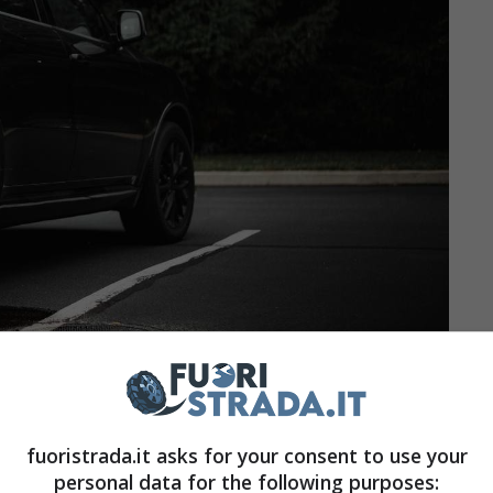
o tipo, e lo sa benissimo il gruppo
Stellantis
,
ch e quello degli airbag
Takata
. La
Toyota
ha di
fuoristrada.it asks for your consent to use your
personal data for the following purposes:
eicoli per lo spegnimento del display digitale a