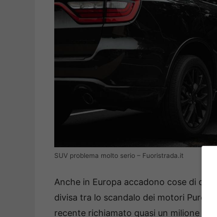
SUV problema molto serio – Fuoristrada.it
Anche in Europa accadono cose di quest
divisa tra lo scandalo dei motori PureTe
recente richiamato quasi un milione di v