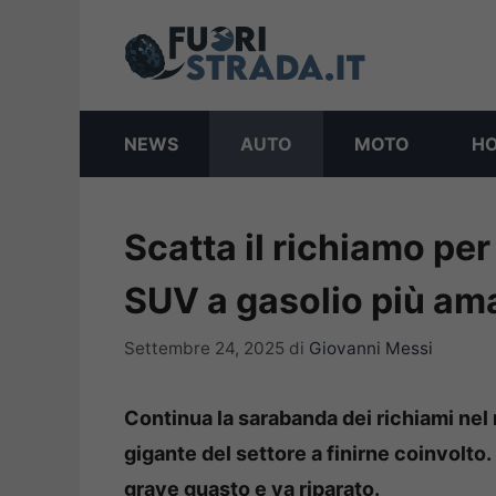
Vai
al
contenuto
NEWS
AUTO
MOTO
H
Scatta il richiamo per 
SUV a gasolio più am
Settembre 24, 2025
di
Giovanni Messi
Continua la sarabanda dei richiami nel
gigante del settore a finirne coinvolt
grave guasto e va riparato.