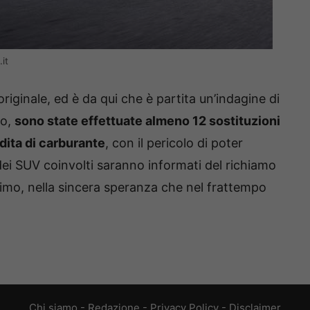
it
 originale, ed è da qui che è partita un’indagine di
so,
sono state effettuate almeno 12 sostituzioni
rdita di carburante
, con il pericolo di poter
dei SUV coinvolti saranno informati del richiamo
simo, nella sincera speranza che nel frattempo
Chi siamo
-
Redazione
-
Privacy Policy
-
Disclaimer