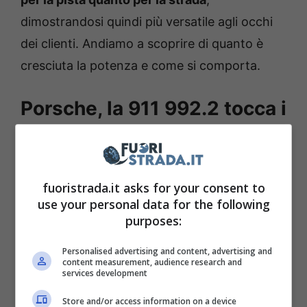
dimostrandosi quindi più versatile agli occhi
dei clienti. Andiamo a scoprire di quanto è
cresciuta la potenza e come si comporta.
Porsche, la 911 992.2 tocca i
711 cavalli sulla variante
Turbo S
fuoristrada.it asks for your consent to
La nuova
Porsche
911 Turbo S è un gioiello di
use your personal data for the following
purposes:
tecnologia,
con il nuovo powertrain T-Hybrid
che sprigiona 711 cavalli di potenza
Personalised advertising and content, advertising and
content measurement, audience research and
massima
, andando in crescita in tal senso di
services development
61 cavalli rispetto al modello precedente. La
Store and/or access information on a device