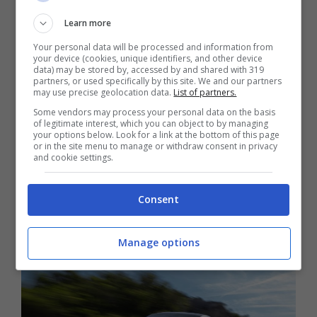
tecnologia T-Hybrid non è al debutto
Learn more
assoluto, dal momento che la si era già vista
sulla 911 Carrera GTS del 2024, anche se qui
Your personal data will be processed and information from
your device (cookies, unique identifiers, and other device
non mancano delle novità. Arrivano infatti
data) may be stored by, accessed by and shared with 319
partners, or used specifically by this site. We and our partners
due turbo elettrici, detti anche eTurbo, invece
may use precise geolocation data.
List of partners.
Some vendors may process your personal data on the basis
che uno solo, così da aumentare le
of legitimate interest, which you can object to by managing
your options below. Look for a link at the bottom of this page
performance. Anche la risposta del motore
or in the site menu to manage or withdraw consent in privacy
and cookie settings.
sarà migliore, e la coppia massima tocca
quota 800 Nm, tra i 2.300 ed i 6.000 giri al
Consent
minuto.
Manage options