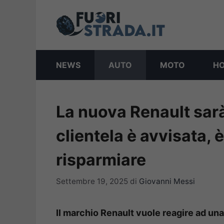
Vai
al
contenuto
NEWS
AUTO
MOTO
H
La nuova Renault sarà
clientela è avvisata, è
risparmiare
Settembre 19, 2025
di
Giovanni Messi
Il marchio Renault vuole reagire ad una