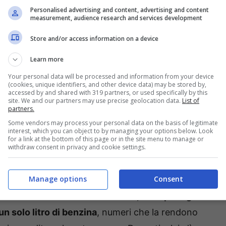
ch da 160 cavalli, mentre alla base della gamma
Personalised advertising and content, advertising and content
measurement, audience research and services development
ale. Non poteva mancare la motorizzazione
Dacia
, con la casa della Losanga che conferma
Store and/or access information on a device
da 120 cavalli è un Mild Hybrid che funziona sia
Learn more
olineato che il motore più efficiente sarà il Full
Your personal data will be processed and information from your device
 citato per primo. Andiamo a scoprire i dettagli
(cookies, unique identifiers, and other device data) may be stored by,
accessed by and shared with 319 partners, or used specifically by this
site. We and our partners may use precise geolocation data.
List of
partners.
Some vendors may process your personal data on the basis of legitimate
ione della Clio sarà la
interest, which you can object to by managing your options below. Look
for a link at the bottom of this page or in the site menu to manage or
withdraw consent in privacy and cookie settings.
nte
Manage options
Consent
erenza in termini di consumi, e si parla già un
l senso.
Il consumo sarà di soli 3,9 litri per ogni
n solo litro di benzina
, numeri che la rendono