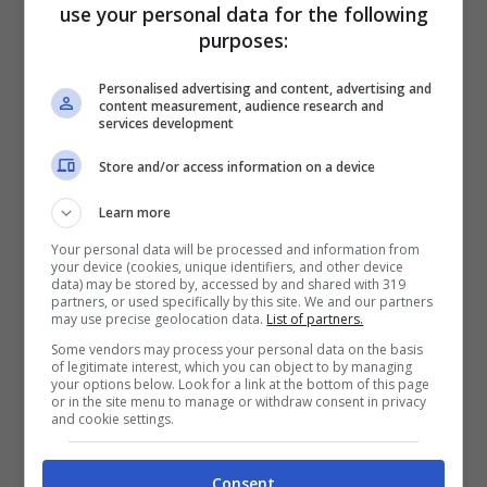
use your personal data for the following
Bolognese è riemerso in Giappone.
purposes:
Ritrovata la Lamborghini
Personalised advertising and content, advertising and
content measurement, audience research and
services development
Countach
Store and/or access information on a device
L’opera d’arte emiliana è stata per anni
Learn more
ricercata dai collezionisti. La
LP400 S
deve
Your personal data will be processed and information from
your device (cookies, unique identifiers, and other device
molto agli ordini speciali dell’imprenditore
data) may be stored by, accessed by and shared with 319
partners, or used specifically by this site. We and our partners
Walter Wolf, che all’epoca era nelle grazie
may use precise geolocation data.
List of partners.
dell’ingegnere Gianpaolo Dallara. I prototipi
Some vendors may process your personal data on the basis
of legitimate interest, which you can object to by managing
avevano linee ancora più estreme. Le prime
your options below. Look for a link at the bottom of this page
or in the site menu to manage or withdraw consent in privacy
LP400 S Serie 1, dette “ribassate” valevano
and cookie settings.
oro tra i collezionisti. Le prime 50 erano
dotate dei famosi
cerchi Bravo
e le
Consent