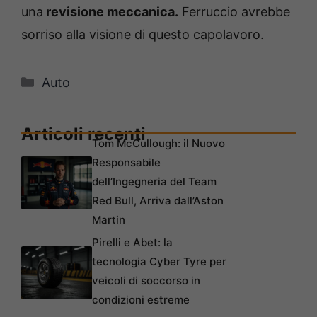
una
revisione meccanica.
Ferruccio avrebbe
sorriso alla visione di questo capolavoro.
Categorie
Auto
Articoli recenti
Tom McCullough: il Nuovo
Responsabile
dell’Ingegneria del Team
Red Bull, Arriva dall’Aston
Martin
Pirelli e Abet: la
tecnologia Cyber Tyre per
veicoli di soccorso in
condizioni estreme