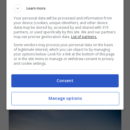
manutenzione. Dunque, prima di procedere
Learn more
all’acquisto di una nuova auto, è bene
Your personal data will be processed and information from
your device (cookies, unique identifiers, and other device
informarsi su quello che è il parere di altri
data) may be stored by, accessed by and shared with 319
partners, or used specifically by this site. We and our partners
clienti, che magari possono darci indicazioni
may use precise geolocation data.
List of partners.
in tal senso.
La Dacia Sandero si è dimostrata
Some vendors may process your personal data on the basis
of legitimate interest, which you can object to by managing
molto affidabile, e non solo pratica ed
your options below. Look for a link at the bottom of this page
or in the site menu to manage or withdraw consent in privacy
economica
, grazie principalmente all’utilizzo
and cookie settings.
di meccanica e motori firmati dalla
Renault
,
del cui gruppo fa parte il marchio dell’Est
Consent
Europa.
Manage options