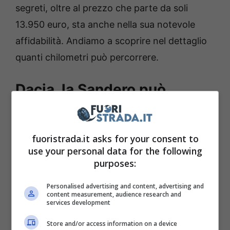
segreti, oltre al prezzo che parte da soli
13.950 euro, sta anche nella sua notevole
affidabilità. Andiamo a scoprire nel dettaglio
quanti chilometri può percorrere.
Dacia, la Sandero può
superare anche quota
300.000 km
fuoristrada.it asks for your consent to
use your personal data for the following
L’affidabilità è un fattore da quale non si può
purposes:
prescindere al giorno d’oggi, dal momento
Personalised advertising and content, advertising and
che i prezzi di acquisto delle auto sono
content measurement, audience research and
services development
nettamente aumentati rispetto al passato, e
lo stesso discorso vale per quelli di
Store and/or access information on a device