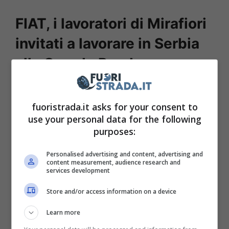
FIAT, i lavoratori di Mirafiori
invitati a lavorare in Serbia
alla Grande Panda
L’obiettivo del gruppo
Stellantis
sembra
fuoristrada.it asks for your consent to
chiaro, ed è quello di puntare
use your personal data for the following
sulla
FIAT
Grande Panda. Per questo
purposes:
motivo,
è stato proposta ai dipendenti di
Personalised advertising and content, advertising and
Mirafiori di trasferirsi a Kragujevac, in
content measurement, audience research and
services development
Serbia
, per lavorare al SUV di Segmento B,
che presto sarà lanciato nella sua versione a
Store and/or access information on a device
benzina, con prezzo di partenza di soli
Learn more
14.950 euro grazie alla promozione di lancio.