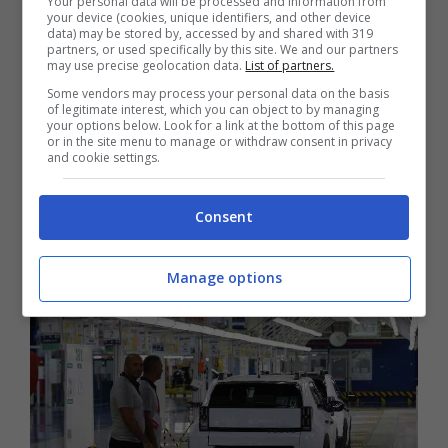
Your personal data will be processed and information from
In molti si chiedono quali saranno i ritmi
your device (cookies, unique identifiers, and other device
data) may be stored by, accessed by and shared with 319
lavorativi da seguire a Mirafiori, e quali
partners, or used specifically by this site. We and our partners
may use precise geolocation data.
List of partners.
saranno le strategie che Stellantis adotterà
Some vendors may process your personal data on the basis
of legitimate interest, which you can object to by managing
per questo sito di produzione.
Olivier
your options below. Look for a link at the bottom of this page
or in the site menu to manage or withdraw consent in privacy
Francois
, il CEO della casa di Torino, aveva
and cookie settings.
parlato di 5.000 esemplari da produrre entro
fine anno, ma ora le cose potrebbero
Consent
cambiare.
Manage options