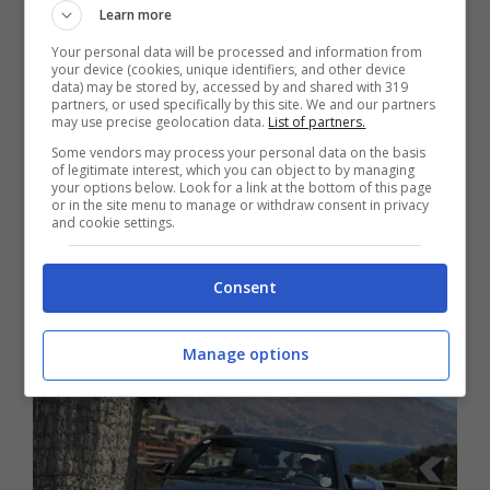
Learn more
anch’essa nata sulla Piattaforma GS/JS.
Fu
Your personal data will be processed and information from
frutto della collaborazione tra FIAT e
your device (cookies, unique identifiers, and other device
data) may be stored by, accessed by and shared with 319
Chrysler
, che avevano da poco costituito il
partners, or used specifically by this site. We and our partners
may use precise geolocation data.
List of partners.
gruppo
FCA
. Fu svelata al Salone di Ginevra
Some vendors may process your personal data on the basis
del 2012 ed era la versione europea della 200,
of legitimate interest, which you can object to by managing
your options below. Look for a link at the bottom of this page
venduta oltreoceano con il marchio della casa
or in the site menu to manage or withdraw consent in privacy
and cookie settings.
di Torino. Il motore era un 2.4 a benzina da
2.360 cc di cilindrata, con potenza massima
Consent
di 170 cavalli e 225 Nm di picco di coppia.
Manage options