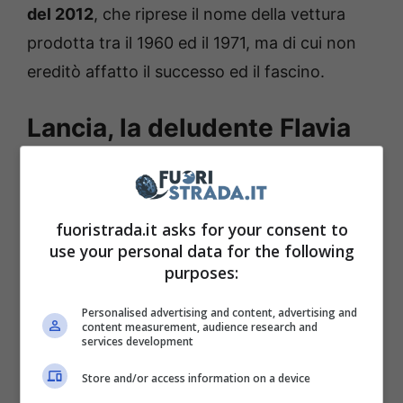
del 2012
, che riprese il nome della vettura
prodotta tra il 1960 ed il 1971, ma di cui non
ereditò affatto il successo ed il fascino.
Lancia, la deludente Flavia
del 2012 che durò poco
tempo
fuoristrada.it asks for your consent to
La
Lancia
Flavia era una cabriolet a quattro
use your personal data for the following
purposes:
posti, prodotta tra il 2012 ed il 2013, e già
questo dato rende bene l’idea di quanto sia
Personalised advertising and content, advertising and
content measurement, audience research and
stata deludente in tutto e per tutto. La
services development
produzione avveniva a Sterling Heights, nel
Store and/or access information on a device
Michigan, sulla base della
Chrysler
200,