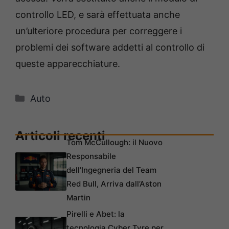
controllo LED, e sarà effettuata anche
un’ulteriore procedura per correggere i
problemi dei software addetti al controllo di
queste apparecchiature.
Categorie
Auto
Articoli recenti
Tom McCullough: il Nuovo
Responsabile
dell’Ingegneria del Team
Red Bull, Arriva dall’Aston
Martin
Pirelli e Abet: la
tecnologia Cyber Tyre per