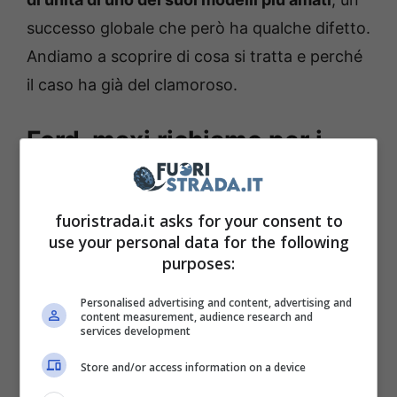
successo globale che però ha qualche difetto.
Andiamo a scoprire di cosa si tratta e perché
il caso ha già del clamoroso.
Ford, maxi richiamo per i
pick-up F-150 per problemi
alle luci di parcheggio
fuoristrada.it asks for your consent to
use your personal data for the following
Non è la prima volta in cui la
Ford
(ma capita
purposes:
di continuo anche ad altri marchi) si ritrova
Personalised advertising and content, advertising and
costretta a richiamare alcuni veicoli su cui era
content measurement, audience research and
services development
già intervenuta, ma senza però risolvere del
Store and/or access information on a device
tutto il problema.
Stavolta tocca a ben 3.639