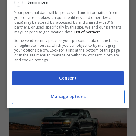
unità del
pick-up F-150, che ha problemi con
Learn more
le luci di parcheggio
. I primi richiami di
Your personal data will be processed and information from
your device (cookies, unique identifiers, and other device
sicurezza, con codici 22V-686 e 23V-802
data) may be stored by, accessed by and shared with 319
partners, or used specifically by this site. We and our partners
erano già stati effettuati tra il 2022 ed il
may use precise geolocation data.
List of partners.
2023, ma a quanto pare non hanno risolto la
Some vendors may process your personal data on the basis
of legitimate interest, which you can object to by managing
problematica, che rende questi modelli non
your options below. Look for a link at the bottom of this page
or in the site menu to manage or withdraw consent in privacy
conformi agli standard della NHTSA di
and cookie settings.
sicurezza per i veicoli a motore.
Consent
Manage options