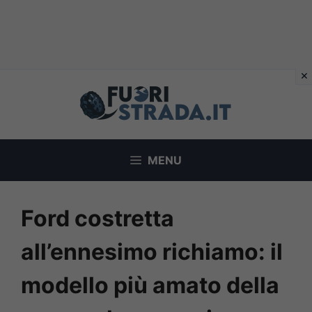
Vai
al
contenuto
MENU
Ford costretta
all’ennesimo richiamo: il
modello più amato della