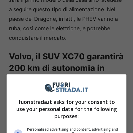
a seguire questo tipo di alimentazione. Nel
paese del Dragone, infatti, le PHEV vanno a
ruba, così come le elettriche, e potrebbe
conquistare il mercato.
Volvo, il SUV XC70 garantirà
200 km di autonomia in
modalità elettrica
Il SUV
Volvo
XC70 ha una lunghezza di 4,815
fuoristrada.it asks for your consent to
mm, 1,890 mm di larghezza ed 1,650 mm di
use your personal data for the following
altezza, con un ottimo passo, pari a 2,895
purposes:
mm, in grado di assicurare importanti spazi a
Personalised advertising and content, advertising and