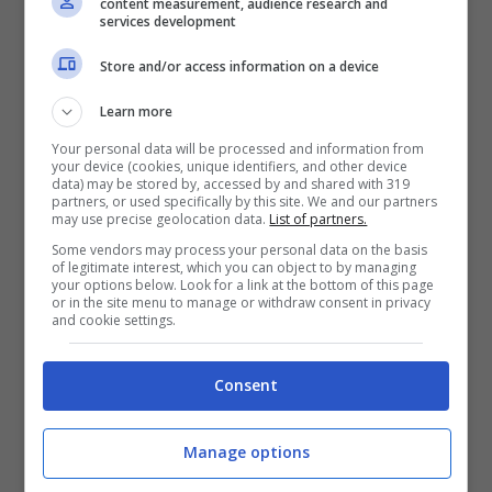
bordo. Il frontale ricorda nel design quello
content measurement, audience research and
services development
della EX90, con fari dotati di firma luminosa a
Store and/or access information on a device
martello di Thor, ed è stata prodotta sulla
piattaforma Super Hybrid SMA, acronimo di
Learn more
Scalable Modular Architecture.
Ciò permette
Your personal data will be processed and information from
your device (cookies, unique identifiers, and other device
all’auto in questione di viaggiare per ben 200
data) may be stored by, accessed by and shared with 319
partners, or used specifically by this site. We and our partners
km nella sola modalità elettrica
, senza dover
may use precise geolocation data.
List of partners.
far leva sul motore a combustione interna,
Some vendors may process your personal data on the basis
of legitimate interest, which you can object to by managing
diminuendo tanto i consumi quanto le
your options below. Look for a link at the bottom of this page
or in the site menu to manage or withdraw consent in privacy
emissioni.
and cookie settings.
Consent
Manage options