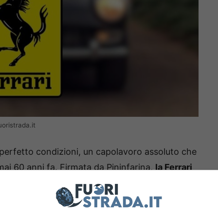
oristrada.it
n perfetto condizioni, un capolavoro assoluto che
ai 60 anni fa. Firmata da Pininfarina,
la Ferrari
 da 260 cavalli
di potenza massima, da 3,3 litri
spinta a 7.000 giri al minuto. La velocità
ezionale considerando che parliamo di una