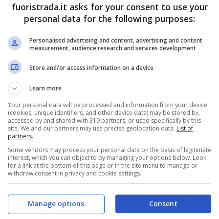
fuoristrada.it asks for your consent to use your
quando le tecnologie erano ben più rudimentali
personal data for the following purposes:
5 marce, e la bellezza del design e l’eleganza
Personalised advertising and content, advertising and content
 una vettura da sogno.
measurement, audience research and services development
Store and/or access information on a device
sta la spettacolare 275 GTS by
Learn more
Your personal data will be processed and information from your device
(cookies, unique identifiers, and other device data) may be stored by,
S by
Pininfarina
ne vennero prodotti solamente
accessed by and shared with 319 partners, or used specifically by this
site. We and our partners may use precise geolocation data.
List of
 numero di telaio 06819, ed ha una carrozzeria di
partners.
Some vendors may process your personal data on the basis of legitimate
 blu, garantendo uno stile unico ed un’eleganza
interest, which you can object to by managing your options below. Look
for a link at the bottom of this page or in the site menu to manage or
.
Il primo proprietario fu l’editore Dino Fabbri
,
withdraw consent in privacy and cookie settings.
assata alla collezione di
Cesare De Lucchi
a
ino uscì dall’Italia, precisamente nel Regno Unito
Manage options
Consent