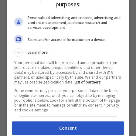
purposes:
la prima volta alcune caratteristiche del
Personalised advertising and content, advertising and
nuovo bolide.
L’auto è un’ammiraglia elettrica
content measurement, audience research and
services development
lunga ben 5,3 metri
, con 3,2 metri di passo,
in modo da assicurare una notevole abitabilità
Store and/or access information on a device
interna agli occupanti del veicolo. Presenti i
Learn more
cerchi da 23″, con le forme che ricordano una
Your personal data will be processed and information from
due volumi molto massiccia, ma dal design
your device (cookies, unique identifiers, and other device
data) may be stored by, accessed by and shared with 319
davvero piacevole. Nuovi i gruppi ottici a LED
partners, or used specifically by this site. We and our partners
may use precise geolocation data.
List of partners.
a taglio a C, con telecamere che prendono il
Some vendors may process your personal data on the basis
of legitimate interest, which you can object to by managing
posto degli specchietti, integrandosi meglio
your options below. Look for a link at the bottom of this page
or in the site menu to manage or withdraw consent in privacy
con le soluzioni hi-tech cinesi.
and cookie settings.
Consent