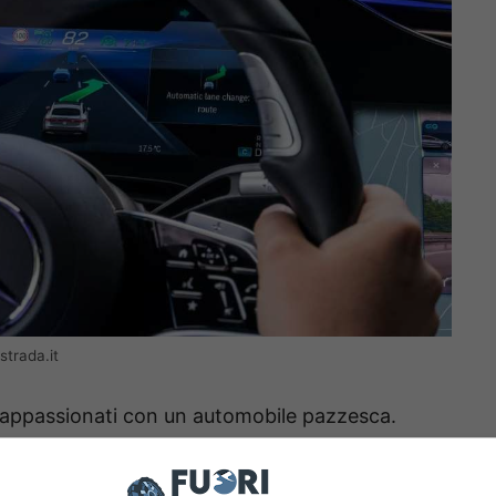
trada.it
i appassionati con un automobile pazzesca.
duzione la Mercedes Classe S, dove il sistema
e in autonomia, fino a 95 km/h
sulla corsia di