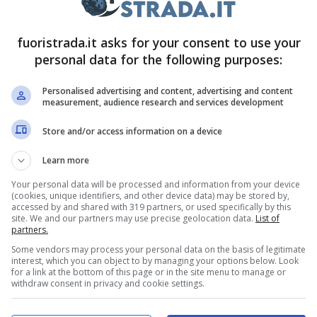
a che mette comodo il conducente che potrà
me guardare un film, leggere il giornale, parlare al
fuoristrada.it asks for your consent to use your
personal data for the following purposes:
Personalised advertising and content, advertising and content
se S
measurement, audience research and services development
Store and/or access information on a device
dabile,
la nuova Classe S utilizza oltre 35
Learn more
suoni e LiDAR – basati su principi fisici diversi,
Your personal data will be processed and information from your device
tema. Una navicella spaziale lussuosa e con tante
(cookies, unique identifiers, and other device data) may be stored by,
accessed by and shared with 319 partners, or used specifically by this
carrozzeria e 25 opzioni aggiuntive per gli
site. We and our partners may use precise geolocation data.
List of
partners.
ti, combinazioni in pelle, tutto pensato per chi
Some vendors may process your personal data on the basis of legitimate
veste sartoriale).
E’ arrivato l’addio a un modello
interest, which you can object to by managing your options below. Look
for a link at the bottom of this page or in the site menu to manage or
withdraw consent in privacy and cookie settings.