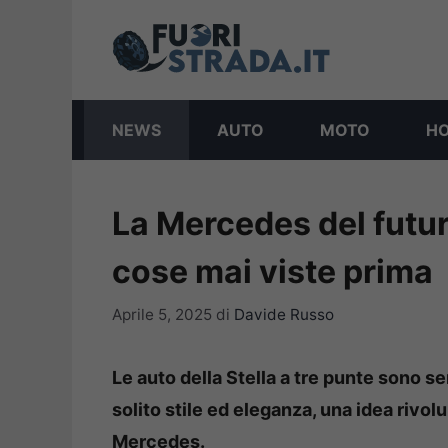
Vai
al
contenuto
NEWS
AUTO
MOTO
H
La Mercedes del futuro
cose mai viste prima
Aprile 5, 2025
di
Davide Russo
Le auto della Stella a tre punte sono s
solito stile ed eleganza, una idea rivo
Mercedes.