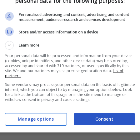
personal data for the following purposes:
a quello che si era registrato un anno fa. Ma
Personalised advertising and content, advertising and content
orate le immatricolazioni nel settore.
measurement, audience research and services development
Store and/or access information on a device
numeri sulle vendite europee
Learn more
to elettriche a marzo è aumentata del 24%
Your personal data will be processed and information from your device
(cookies, unique identifiers, and other device data) may be stored by,
fa
, raggiungendo una quota di mercato del 17%.
accessed by and shared with 319 partners, or used specifically by this
site. We and our partners may use precise geolocation data.
List of
iderando che sino a pochi mesi fa questa quota
partners.
no che l’incremento, dunque, è stato marcato. La
Some vendors may process your personal data on the basis of legitimate
interest, which you can object to by managing your options below. Look
re 1,3 milioni di auto immatricolate sul territorio
for a link at the bottom of this page or in the site menu to manage or
withdraw consent in privacy and cookie settings.
invece quasi 3,3 milioni nel 2025 sino ad oggi,
e mesi dello scorso anno. I dati sono stati
Manage options
Consent
, che ha lavorato assieme alla società di ricerca