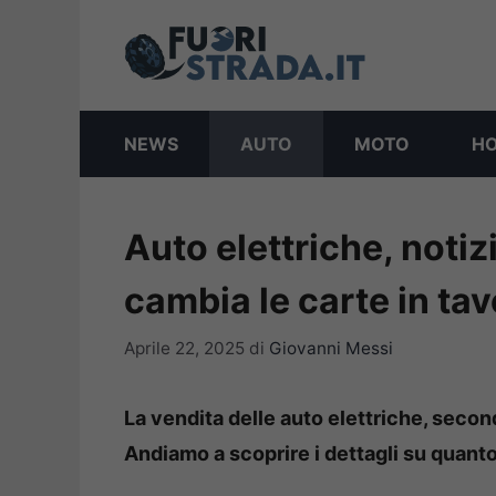
Vai
al
contenuto
NEWS
AUTO
MOTO
H
Auto elettriche, notiz
cambia le carte in tav
Aprile 22, 2025
di
Giovanni Messi
La vendita delle auto elettriche, second
Andiamo a scoprire i dettagli su quant