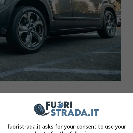
evano da una vita per quanto riguarda l’auto
anto riportato da fonti ufficiali,
sono state
i zero nel mese di marzo
, in Unione Europea,
fuoristrada.it asks for your consent to use your
. Si tratta di dati di tutto rispetto, e che