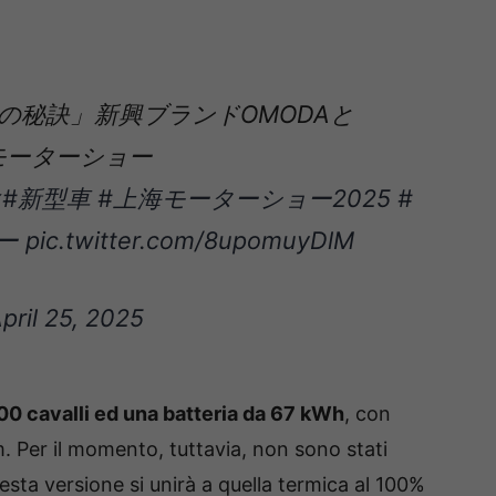
の秘訣」新興ブランドOMODAと
海モーターショー
x
#新型車
#上海モーターショー2025
#
ー
pic.twitter.com/8upomuyDlM
pril 25, 2025
00 cavalli ed una batteria da 67 kWh
, con
. Per il momento, tuttavia, non sono stati
uesta versione si unirà a quella termica al 100%