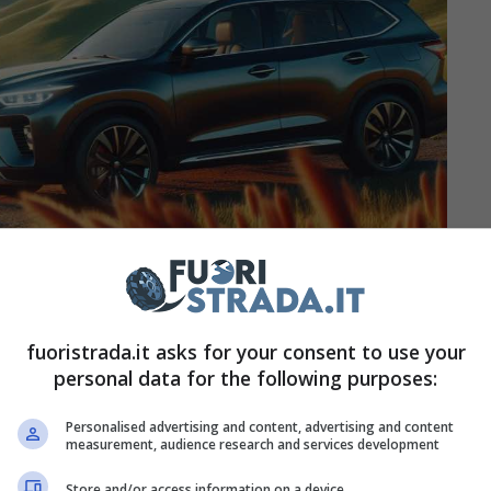
fuoristrada.it asks for your consent to use your
 Omoda aveva svelato il modello 9 proprio in
personal data for the following purposes:
 Milano, attirando le attenzioni di tutti. Dopo
Personalised advertising and content, advertising and content
7 dotato di un sistema ibrido noto come Super
measurement, audience research and services development
ora il suo esordio su Omoda 7.
Esso porterà
Store and/or access information on a device