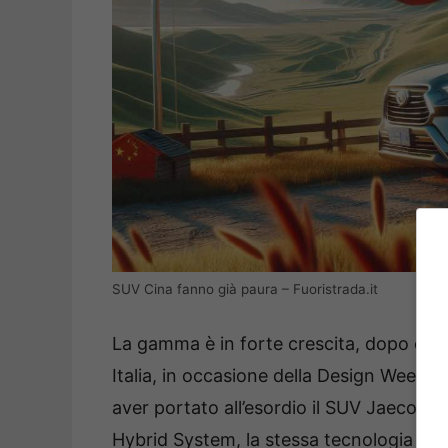
SUV Cina fanno già paura – Fuoristrada.it
La gamma è in forte crescita, dopo che
Italia, in occasione della Design Week di
aver portato all’esordio il SUV Jaecoo 
Hybrid System, la stessa tecnologia fa 