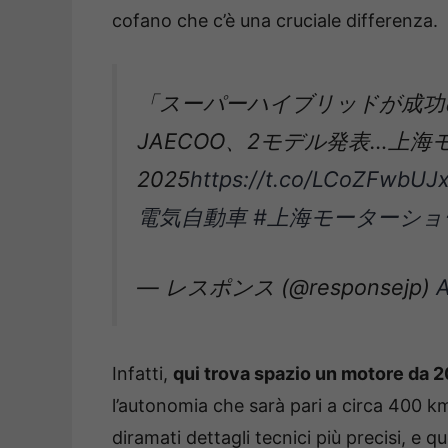
cofano che c’è una cruciale differenza.
「スーパーハイブリッドが成功
JAECOO、2モデル発表…上
2025
https://t.co/LCoZFwbUJ
電気自動車
#上海モーターショ
— レスポンス (@responsejp)
A
Infatti,
qui trova spazio un motore da 2
l’autonomia che sarà pari a circa 400 km
diramati dettagli tecnici più precisi, e q