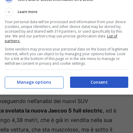
 un motore 1.5 turbo a benzina, affiancato da
Learn more
a della fase di trazione ed un’altra che si fa
Your personal data will be processed and information from your device
ltima si può caricare anche alle colonnine
(cookies, unique identifiers, and other device data) may be stored by,
accessed by and shared with 319 partners, or used specifically by this
site. We and our partners may use precise geolocation data.
List of
partners.
Some vendors may process your personal data on the basis of legitimate
iù ingombrante nel mercato
interest, which you can object to by managing your options below. Look
for a link at the bottom of this page or in the site menu to manage or
withdraw consent in privacy and cookie settings.
uper ibrido le permette di toccare la bellezza di
Manage options
Consent
 eccezionale, e che sarebbe già stato
oseguendo nell’analisi dei nuovi SUV
 svelata la nuova Jaecoo 5 full electric
, ed è
o 4,38 metri, che è già in vendita nella sua
ella vettura, che sta muscoloso, ma è sotto il