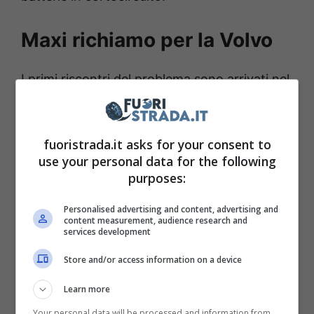
Maxi richiamo per la Volvo
I primi riscontri del problema sono arrivati nel
febbraio 2024 dopo la prima segnalazione
che indicava un problema termico durante
fuoristrada.it asks for your consent to
una sosta. Volvo ha dichiarato che i veicoli
use your personal data for the following
interessati erano dotati di celle, prodotte dal
purposes:
3 giugno 2019 al 30 novembre 2021. Le celle
Personalised advertising and content, advertising and
realizzate, infatti, dopo il 30 novembre 2021
content measurement, audience research and
services development
non sono interessate dalla deviazione del
processo. I moduli sostitutivi saranno
Store and/or access information on a device
montati, gratuitamente, per i clienti
Learn more
interessati.
Ci mancherebbe altro,
Your personal data will be processed and information from