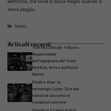
elettriche, ma forse si stava meglio quando si
stava peggio.
Categorie
News
Articoli recenti
Tom McCullough: il Nuovo
Responsabile
dell’Ingegneria del Team
Red Bull, Arriva dall’Aston
Martin
Pirelli e Abet: la
tecnologia Cyber Tyre per
veicoli di soccorso in
condizioni estreme
Gasolio a 2,1 euro al litro: