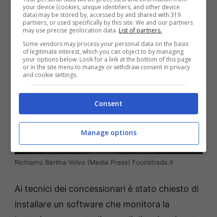
your device (cookies, unique identifiers, and other device
considerato già il disservizio ricevuto.
data) may be stored by, accessed by and shared with 319
partners, or used specifically by this site. We and our partners
may use precise geolocation data.
List of partners.
Some vendors may process your personal data on the basis
of legitimate interest, which you can object to by managing
your options below. Look for a link at the bottom of this page
or in the site menu to manage or withdraw consent in privacy
and cookie settings.
Consent
Manage options
Richiamo Berlina Volvo (Media Press) Fuoristrada.it
Ai tecnici dei concessionari è stato chiesto di
installare un software che monitora la